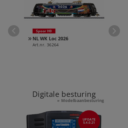
Spoor H0
NL WK Loc 2026
Art.nr. 36264
Spoo
Set 
Art.nr
Digitale besturing
» Modelbaanbesturing
UPDATE
UPDATE
1.11.2025
5.4.0.21