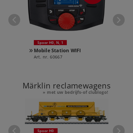
15
Spoor H0, N, 1
Spoor
Mobile Station WIFI
Centr
Art. nr. 60667
Art.nr
Märklin reclamewagens
» met uw bedrijfs-of clublogo!
Spoor H0