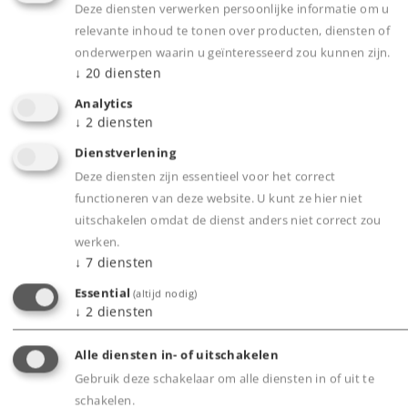
Deze diensten verwerken persoonlijke informatie om u
relevante inhoud te tonen over producten, diensten of
onderwerpen waarin u geïnteresseerd zou kunnen zijn.
↓
20
diensten
Analytics
↓
2
diensten
Dienstverlening
STOOMLOCOMOTIEF TYPE 18
Deze diensten zijn essentieel voor het correct
Professioneel door de firma Becasse verouderd,
functioneren van deze website. U kunt ze hier niet
met certificaat
uitschakelen omdat de dienst anders niet correct zou
werken.
↓
7
diensten
[01.08.2026] Meer informatie
Essential
(altijd nodig)
↓
2
diensten
Alle diensten in- of uitschakelen
Gebruik deze schakelaar om alle diensten in of uit te
schakelen.