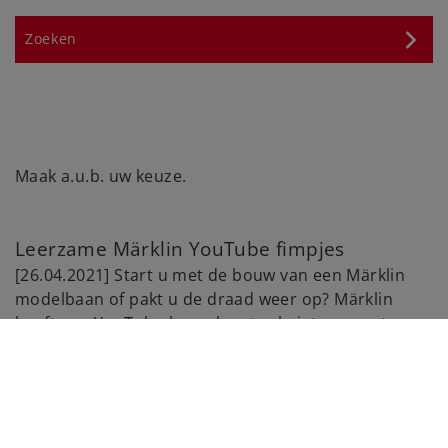
Maak a.u.b. uw keuze.
Leerzame Märklin YouTube fimpjes
[26.04.2021] Start u met de bouw van een Märklin
modelbaan of pakt u de draad weer op? Märklin
heeft een YouTube-kanaal met vele interessante
filmpjes.
Naar Märklin YouTubekanaal