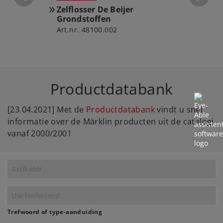
Zelflosser De Beijer
Spoo
Grondstoffen
Art.nr. 48100.002
Club
Art.nr
Productdatabank
[23.04.2021] Met de
Productdatabank
vindt u snel
informatie over de Märklin producten uit de catalogi
vanaf 2000/2001
Trefwoord of type-aanduiding