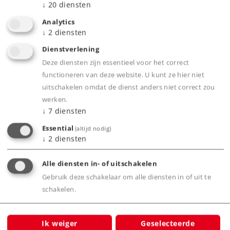
↓
20
diensten
Analytics
↓
2
diensten
Dienstverlening
Deze diensten zijn essentieel voor het correct
functioneren van deze website. U kunt ze hier niet
uitschakelen omdat de dienst anders niet correct zou
werken.
↓
7
diensten
Essential
(altijd nodig)
↓
2
diensten
43779 - Set sneltreinrijtuigen
Alle diensten in- of uitschakelen
nr 2 IVA (H0)
Gebruik deze schakelaar om alle diensten in of uit te
schakelen.
Voorbeeld:
Drie sneltreinrijtuigen van verschillende
modellen van de Deutsche Bundesbahn (DB).
Ik weiger
Geselecteerde
Werden ingezet voor sneltreinen naar de