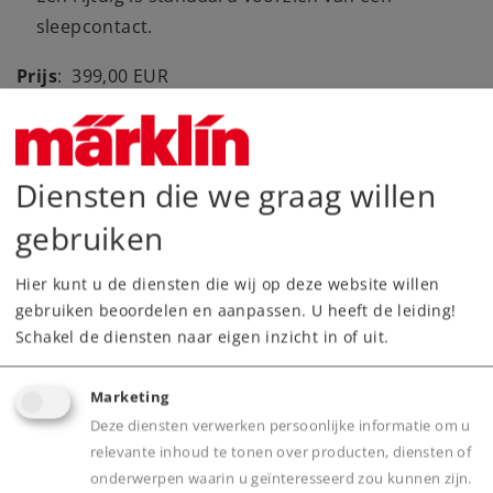
sleepcontact.
Prijs
: 399,00 EUR
Een aanvullende set rijtuigen is onder
artikelnummer 43779 verkrijgbaar, eveneens
uitsluitend voor leden van de Insider Club. Bij de
Diensten die we graag willen
beide rijtuigsets past ideaal de elektrische
locomotief E 03 002, artikelnummer 39130, die
gebruiken
eveneens exclusief aan de leden van de Insider Club
aangeboden wordt.
Hier kunt u de diensten die wij op deze website willen
gebruiken beoordelen en aanpassen. U heeft de leiding!
De gelijkstroomuitvoering van deze rijtuigset vindt u
Schakel de diensten naar eigen inzicht in of uit.
in
het Trix H0-assortiment onder artikelnummer
23112
, exclusief voor leden van de Trix Club.
Marketing
Deze diensten verwerken persoonlijke informatie om u
relevante inhoud te tonen over producten, diensten of
onderwerpen waarin u geïnteresseerd zou kunnen zijn.