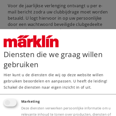
Voor de jaarlijkse verlenging ontvangt u per e-
mail bericht zodra uw clubbijdrage moet worden
betaald. U logt hiervoor in op uw persoonlijke
door een wachtwoord beveiligde clubgedeelte
om de rekening te controleren en te
downloaden. U komt dan op de login-pagina
voor de club. Daar voert u dan uw
toegangsgegevens in. Als u die niet meer weet,
Diensten die we graag willen
klikt u “Password vergessen”.
gebruiken
Nadat het inloggen is gelukt, kiest u
achtereenvolgens “Mein Clubbereich” en
Hier kunt u de diensten die wij op deze website willen
“Rechnungen”. De laatste rekening vindt u dan
gebruiken beoordelen en aanpassen. U heeft de leiding!
bovenaan in het rood in het overzicht.
Schakel de diensten naar eigen inzicht in of uit.
Dubbelklikken volstaat om het document te
openen.
Marketing
Andere voordelen van dit clubgedeelte
Deze diensten verwerken persoonlijke informatie om u
relevante inhoud te tonen over producten, diensten of