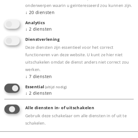
Daarnaast heeft u de mogelijkheid om uw
onderwerpen waarin u geïnteresseerd zou kunnen zijn.
persoonlijke gegevens te beheren en om
↓
20
diensten
adreswijzigingen of nieuwe creditcardgegevens
Analytics
in te voeren. Tevens vindt u hier een overzicht
↓
2
diensten
van de door u bestelde clubartikelen. Zo heeft u
Dienstverlening
alle van belangzijnde informatie op één plaats bij
Deze diensten zijn essentieel voor het correct
de hand.
functioneren van deze website. U kunt ze hier niet
uitschakelen omdat de dienst anders niet correct zou
werken.
↓
7
diensten
Producten
Essential
(altijd nodig)
↓
2
diensten
Service
Alle diensten in- of uitschakelen
Nieuws
Gebruik deze schakelaar om alle diensten in of uit te
schakelen.
Belevenis