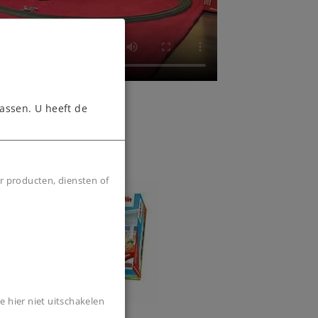
assen. U heeft de
d
r producten, diensten of
e hier niet uitschakelen