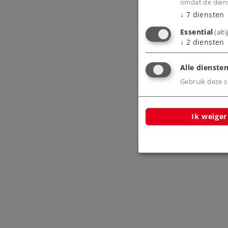
omdat de diens
↓
7
diensten
Essential
(alt
↓
2
diensten
Alle diensten
Gebruik deze sc
Ik weiger