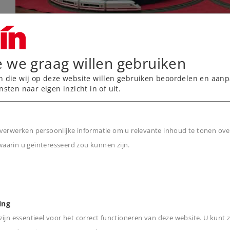
e we graag willen gebruiken
n die wij op deze website willen gebruiken beoordelen en aanp
Märklin my world Video
nsten naar eigen inzicht in of uit.
Highlights Märklin my worl
Duidelijke focus op kinderen van 3 tot 6 jaar –
verwerken persoonlijke informatie om u relevante inhoud te tonen ove
met speciaal op kleuters afgestemde producten
arin u geïnteresseerd zou kunnen zijn.
n
Alle treinen worden met batterijen of accu's
gevoed, hebben kindvriendelijke
magneetkoppelingen, infraroodbesturing en
ing
licht- en geluidsfuncties.
ijn essentieel voor het correct functioneren van deze website. U kunt z
Startsets hebben stabiele kunstofrails die met