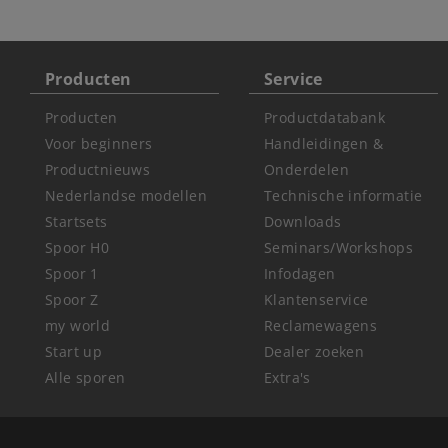
Producten
Service
Producten
Productdatabank
Voor beginners
Handleidingen &
Productnieuws
Onderdelen
Nederlandse modellen
Technische informatie
Startsets
Downloads
Spoor H0
Seminars/Workshops
Spoor 1
Infodagen
Spoor Z
Klantenservice
my world
Reclamewagens
Start up
Dealer zoeken
Alle sporen
Extra's