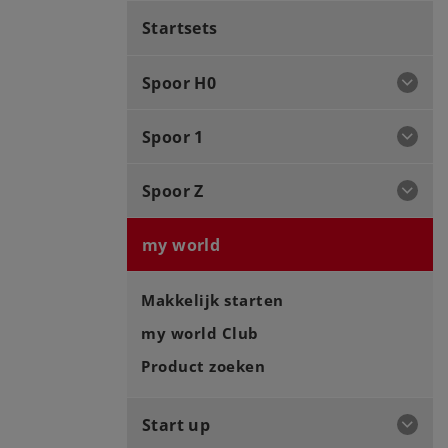
Startsets
Spoor H0
Spoor 1
Spoor Z
my world
Makkelijk starten
my world Club
Product zoeken
Start up