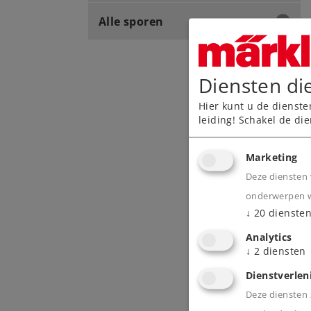
Alle sporen
Diensten di
Hier kunt u de dienste
leiding! Schakel de die
Marketing
Deze diensten 
onderwerpen wa
↓
20
dienste
Analytics
↓
2
diensten
Dienstverlen
Deze diensten z