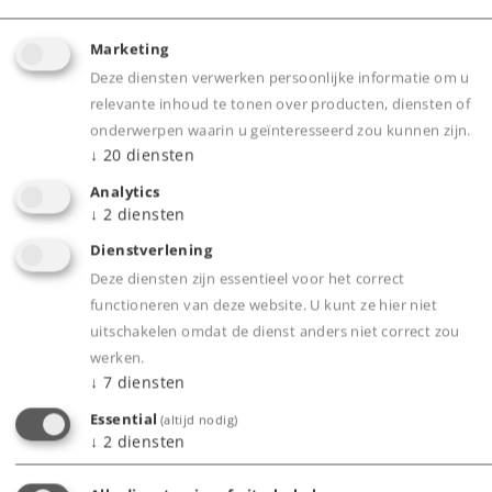
Marketing
Deze diensten verwerken persoonlijke informatie om u
relevante inhoud te tonen over producten, diensten of
onderwerpen waarin u geïnteresseerd zou kunnen zijn.
↓
20
diensten
Analytics
↓
2
diensten
Dienstverlening
Deze diensten zijn essentieel voor het correct
functioneren van deze website. U kunt ze hier niet
uitschakelen omdat de dienst anders niet correct zou
Herfstnieuws 2023
werken.
↓
7
diensten
Folder om te downloaden (32 pagina's, 12 MB)
Essential
(altijd nodig)
Hier direct naar de producten
↓
2
diensten
Herfstnieuws 2023 PDF