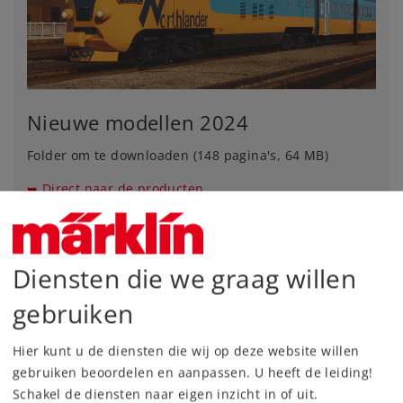
Nieuwe modellen 2024
Folder om te downloaden (148 pagina's, 64 MB)
➥
Direct naar de producten
Nieuwe modellen 2024 / Nederlands
Nouveautés 2024 / français
Diensten die we graag willen
gebruiken
Productnieuws 2023
Hier kunt u de diensten die wij op deze website willen
gebruiken beoordelen en aanpassen. U heeft de leiding!
Schakel de diensten naar eigen inzicht in of uit.