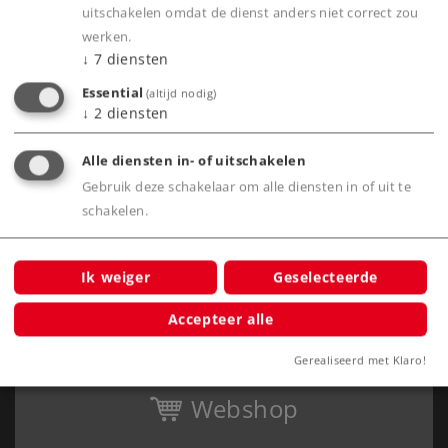
uitschakelen omdat de dienst anders niet correct zou
Belevenis
werken.
↓
7
diensten
Clubs
Essential
(altijd nodig)
Bedrijf
↓
2
diensten
Alle diensten in- of uitschakelen
Gebruik deze schakelaar om alle diensten in of uit te
schakelen.
Ik weiger
Geselecteerde
Accepteer alle
Gerealiseerd met Klaro!
Webshop