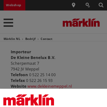
Webshop
Märklin NL
Bedrijf
Contact
Importeur
De Kleine Benelux B.V.
Scherpemaat 7
7942 JV Meppel
Telefoon
0 522 25 14 00
Telefax
0 522 26 15 93
Website
www.dekleinemeppel.nl
E-mail
info(at)dekleinemeppel.nl
Telefoonservice