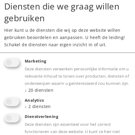
Reparatieservice
Diensten die we graag willen
Contactformulier NL
gebruiken
Gebr. Märklin & Cie. GmbH
Stuttgarter Strasse 55-57
Hier kunt u de diensten die wij op deze website willen
D-73033 Göppingen
gebruiken beoordelen en aanpassen. U heeft de leiding!
Schakel de diensten naar eigen inzicht in of uit.
Telefon
+49 (0) 7161 608-0
Telefax
+49 (0) 7161 698-20
Marketing
Contactformulier Märklin Duitsland
Deze diensten verwerken persoonlijke informatie om u
relevante inhoud te tonen over producten, diensten of
onderwerpen waarin u geïnteresseerd zou kunnen zijn.
↓
20
diensten
Analytics
Producten
↓
2
diensten
Service
Dienstverlening
Deze diensten zijn essentieel voor het correct
Nieuws
functioneren van deze website. U kunt ze hier niet