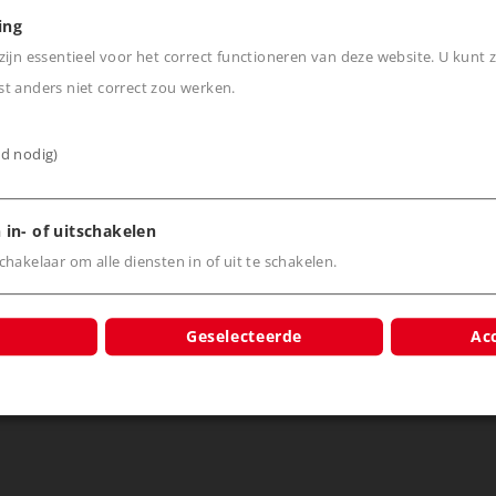
ing
ijn essentieel voor het correct functioneren van deze website. U kunt z
t anders niet correct zou werken.
ijd nodig)
 in- of uitschakelen
Nieuws
Belevenis
hakelaar om alle diensten in of uit te schakelen.
Märklineum
Märklin TV
Geselecteerde
Acc
Märklin Magazin