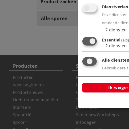
Product zoeken
Dienstverlen
Deze diensten z
Alle sporen
omdat de diens
↓
7
diensten
Essential
(alt
↓
2
diensten
Alle diensten
Producten
Service
Gebruik deze sc
Producten
Productdatabank
Voor beginners
Handleidingen &
Ik weiger
Productnieuws
Onderdelen
Nederlandse modellen
Technische informatie
Startsets
Downloads
Spoor H0
Seminars/Workshops
Spoor 1
Infodagen