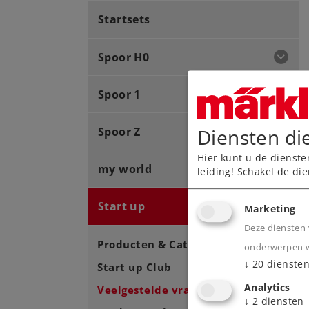
Startsets
Spoor H0
Spoor 1
Diensten di
Spoor Z
Hier kunt u de dienste
my world
leiding! Schakel de die
Start up
Marketing
Deze diensten 
Producten & Catalogus
onderwerpen wa
↓
20
dienste
Start up Club
Analytics
Veelgestelde vragen
↓
2
diensten