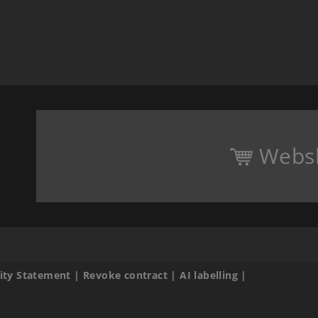
Webs
lity Statement
|
Revoke contract
|
AI labelling
|