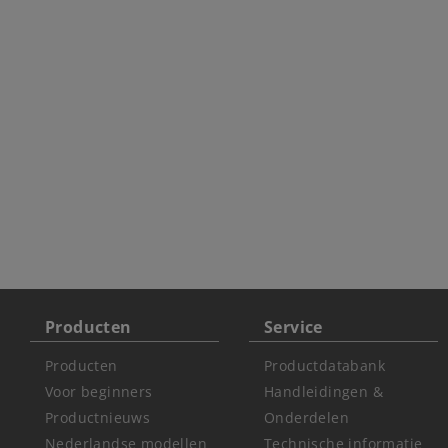
Producten
Service
Producten
Productdatabank
Voor beginners
Handleidingen &
Productnieuws
Onderdelen
Nederlandse modellen
Technische informatie