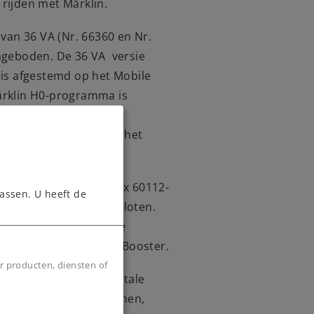
 rijden met Märklin.
an 36 VA (Nr. 66360 en Nr.
angeboden. De 36 VA versie
 is afgestemd op het Mobile
Märklin H0-programma is
, 60226 en de Booster
ebruik bij Spoor 1 met het
 60174/60175.
de digitale aansluitbox 60112-
assen. U heeft de
 Booster worden aangesloten.
tale aansluitbox. Deze
een Central Station of Booster.
r producten, diensten of
d voor de actuele digitale
 aansluitingen van seinen,