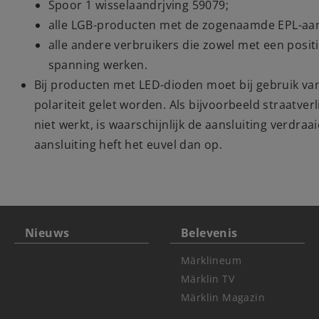
Spoor 1 wisselaandrjving 59079;
alle LGB-producten met de zogenaamde EPL-aan
alle andere verbruikers die zowel met een posit
spanning werken.
Bij producten met LED-dioden moet bij gebruik va
polariteit gelet worden. Als bijvoorbeeld straatve
niet werkt, is waarschijnlijk de aansluiting verdra
aansluiting heft het euvel dan op.
Nieuws
Belevenis
Märklineum
Märklin TV
Märklin Magazin