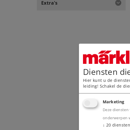
Extra's
Diensten di
Hier kunt u de dienste
leiding! Schakel de die
Marketing
Deze diensten 
onderwerpen wa
↓
20
dienste