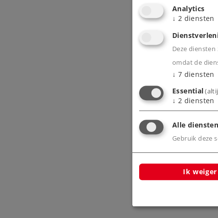
Analytics
↓
2
diensten
Dienstverlen
Deze diensten z
omdat de diens
↓
7
diensten
Essential
(alt
↓
2
diensten
Alle diensten
Gebruik deze sc
Ik weiger