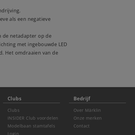
drijving.
ieve als een negatieve
n de netadapter op de
rlichting met ingebouwde LED
aid. Het omdraaien van de
Clubs
Bedrijf
Clubs
Over Märklin
INSIDER Club voordelen
Onze merken
Modelbaan stamtafels
Contact
Login