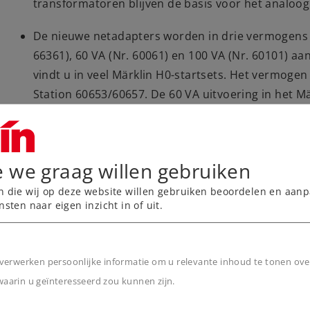
transformatoren blijven de basis voor het analoog
De nieuwe netadapters worden in drie vermogens v
66361), 60 VA (Nr. 60061) en 100 VA (Nr. 60101) a
vindt u in veel Märklin H0-startsets. Het vermogen
Station 60653/60657. De 60 VA uitvoering in het 
ontwikkeld voor het Central Station 60213 - 60216
60174/60175. De 100 VA versie is alleen bestemd g
Central Station 60215-60216, 60226 en de Booster
e we graag willen gebruiken
Belangrijk!
Netadapter 66360/66361 kan alleen op 
n die wij op deze website willen gebruiken beoordelen en aanp
60114 en 60216 en niet op een Central Station of
nsten naar eigen inzicht in of uit.
Netadapter 60061 daarentegen past niet op de digi
netadapter is alleen geschikt voor de voeding van 
verwerken persoonlijke informatie om u relevante inhoud te tonen ove
Het gebruik van de netadapters als voedingseenhei
arin u geïnteresseerd zou kunnen zijn.
apparaten (zoals decoders) verandert niets aan de
n