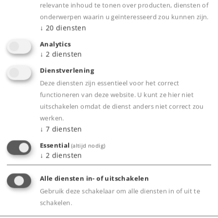
Kinderprogramma
relevante inhoud te tonen over producten, diensten of
Locmontage voor onze bezoekers
onderwerpen waarin u geïnteresseerd zou kunnen zijn.
↓
20
diensten
Eten en drinken
Uitgebreid omlijstend programma met Radio
Analytics
↓
2
diensten
Fips + Filstalwelle
Verkoop van de viifde speciale wagen in H0 en
Dienstverlening
Z, Afdeling "Leerwerkstatt"
Deze diensten zijn essentieel voor het correct
functioneren van deze website. U kunt ze hier niet
Wagens om zelf te beschilderen
uitschakelen omdat de dienst anders niet correct zou
werken.
↓
7
diensten
Essential
(altijd nodig)
↓
2
diensten
Alle diensten in- of uitschakelen
Gebruik deze schakelaar om alle diensten in of uit te
schakelen.