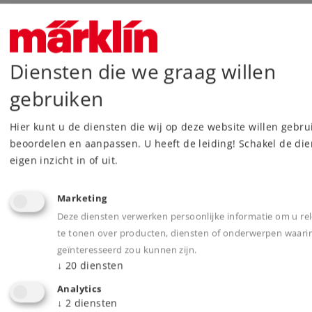
Diensten die we graag willen
gebruiken
Geef indien van toepassing het artikelnummer van uw product of
uw clublidmaatschapsnummer op.
Hier kunt u de diensten die wij op deze website willen gebru
beoordelen en aanpassen. U heeft de leiding! Schakel de di
Ja, ik heb kennis genomen van de genomen
eigen inzicht in of uit.
maatregelen inzake gegevensbescherming en ben
er mee eens dat de door mij ingevoerde gegevens
elektronisch verzameld en opgeslagen worden.
Marketing
Houd u er rekening mee dat de met * gekenmerkte vragen
Deze diensten verwerken persoonlijke informatie om u re
ingevuld dienen te worden.
te tonen over producten, diensten of onderwerpen waari
geïnteresseerd zou kunnen zijn.
↓
20
diensten
Analytics
Met het versturen van het contactformulier
↓
2
diensten