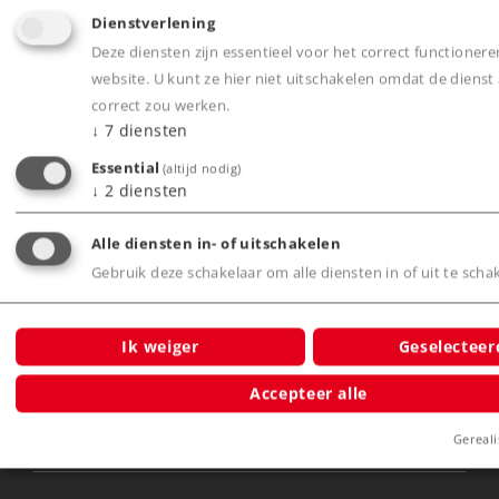
stemt u in met de verwerking van uw gegevens
Dienstverlening
door ons. Voor de genomen maatregelen inzake
Deze diensten zijn essentieel voor het correct functioner
gegevensbescherming verwijzen wij u naar
de
website. U kunt ze hier niet uitschakelen omdat de dienst
Duitse website
.
correct zou werken.
↓
7
diensten
Essential
(altijd nodig)
↓
2
diensten
Producten
Alle diensten in- of uitschakelen
Service
Gebruik deze schakelaar om alle diensten in of uit te scha
Nieuws
Ik weiger
Geselecteer
Belevenis
Accepteer alle
Clubs
Gereali
Bedrijf