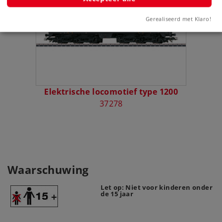
Gerealiseerd met Klaro!
Elektrische locomotief type 1200
37278
Waarschuwing
Let op: Niet voor kinderen onder
de 15 jaar