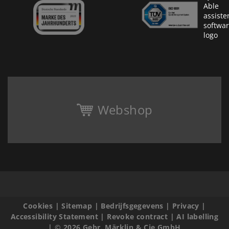
Webshop
Cookies
|
Sitemap
|
Bedrijfsgegevens
|
Privacy
|
Accessibility Statement
|
Revoke contract
|
AI labelling
|
© 2026 Gebr. Märklin & Cie GmbH