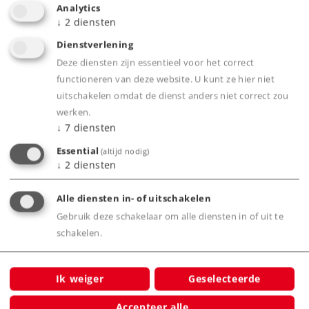
Analytics
↓
2
diensten
Geladen met aantrekkelijke containers.
Containers afneembaar en stapelbaar.
Dienstverlening
Insteekbare rongen worden meegeleverd.
Deze diensten zijn essentieel voor het correct
functioneren van deze website. U kunt ze hier niet
uitschakelen omdat de dienst anders niet correct zou
werken.
Product
↓
7
diensten
Essential
(altijd nodig)
↓
2
diensten
Productinfo
Alle diensten in- of uitschakelen
Gebruik deze schakelaar om alle diensten in of uit te
schakelen.
Bijbehorende producten
Ik weiger
Geselecteerde
Accepteer alle