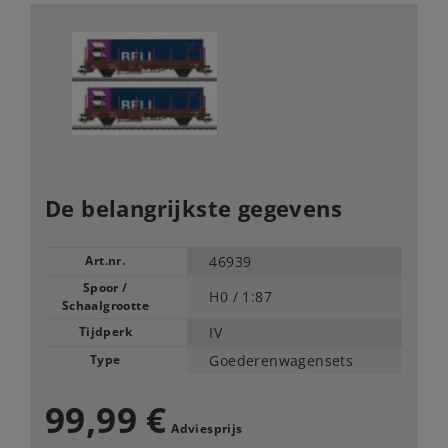
De belangrijkste gegevens
Art.nr.
46939
Spoor /
H0 /
1:87
Schaalgrootte
Tijdperk
IV
Type
Goederenwagensets
99,99 €
Adviesprijs