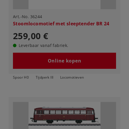
Art.-No. 36244
Stoomlocomotief met sleeptender BR 24
259,00 €
Leverbaar vanaf fabriek.
Online kopen
Spoor H0
Tijdperk III
Locomotieven