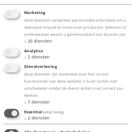
Art.-No. 43897
Marketing
Personenrijtuig 2e klasse
Deze diensten verwerken persoonlijke informatie om u
69,99 €
relevante inhoud te tonen over producten, diensten of
onderwerpen waarin u geïnteresseerd zou kunnen zijn.
Leverbaar vanaf fabriek.
↓
20
diensten
Analytics
Online kopen
↓
2
diensten
Dienstverlening
Spoor H0
Tijdperk IV
Wagens
Deze diensten zijn essentieel voor het correct
functioneren van deze website. U kunt ze hier niet
uitschakelen omdat de dienst anders niet correct zou
werken.
↓
7
diensten
Essential
(altijd nodig)
↓
2
diensten