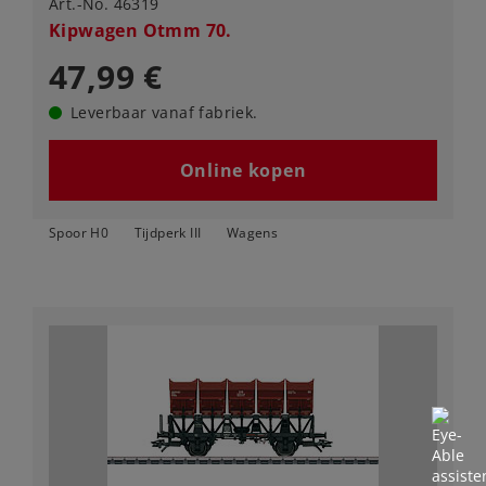
Art.-No. 46319
Kipwagen Otmm 70.
47,99 €
Leverbaar vanaf fabriek.
Online kopen
Spoor H0
Tijdperk III
Wagens