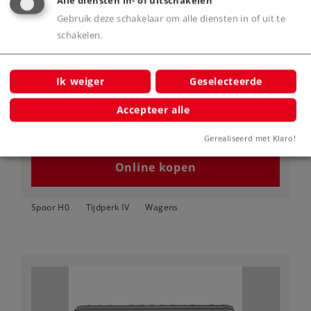
Alle diensten in- of uitschakelen
Gebruik deze schakelaar om alle diensten in of uit te
schakelen.
Art.-No. 43898
Personenrijtuig 1e/2e klas
Ik weiger
Geselecteerde
69,99 €
Accepteer alle
Leverbaar vanaf fabriek.
Gerealiseerd met Klaro!
Online kopen
Spoor H0
Tijdperk IV
Wagens