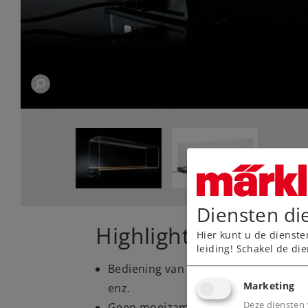
Diensten di
Highlights
Hier kunt u de dienste
leiding! Schakel de die
Bediening van de locfuncties via sma
Marketing
enz.
Deze diensten 
Geen moeizame instelling van rolbo