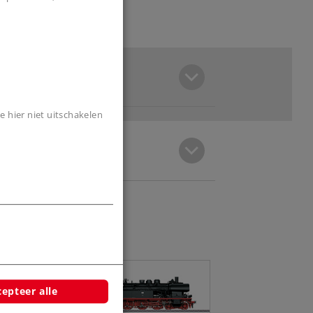
e hier niet uitschakelen
epteer alle
Tender-