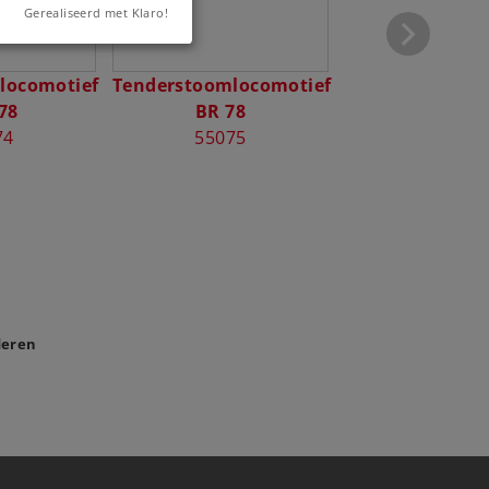
stoomlocomoti
Gerealiseerd met Klaro!
55076
locomotief
Tenderstoomlocomotief
78
BR 78
74
55075
deren