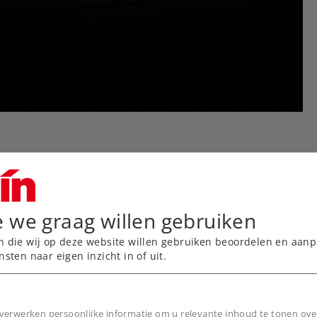
e we graag willen gebruiken
n die wij op deze website willen gebruiken beoordelen en aanp
nsten naar eigen inzicht in of uit.
rtphone, tablet, laptop,
verwerken persoonlijke informatie om u relevante inhoud te tonen ove
kken.