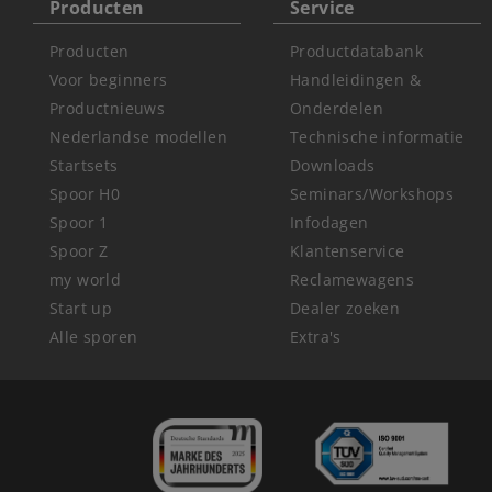
Producten
Service
Producten
Productdatabank
Voor beginners
Handleidingen &
Productnieuws
Onderdelen
Nederlandse modellen
Technische informatie
Startsets
Downloads
Spoor H0
Seminars/Workshops
Spoor 1
Infodagen
Spoor Z
Klantenservice
my world
Reclamewagens
Start up
Dealer zoeken
Alle sporen
Extra's