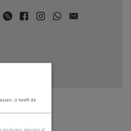
assen. U heeft de
r producten, diensten of