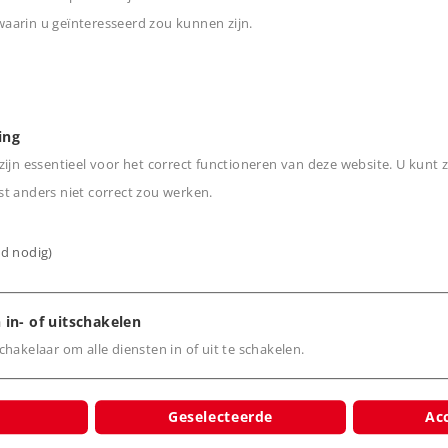
arin u geïnteresseerd zou kunnen zijn.
omotieven.
n
ing
ijn essentieel voor het correct functioneren van deze website. U kunt z
t anders niet correct zou werken.
ijd nodig)
 in- of uitschakelen
cten
hakelaar om alle diensten in of uit te schakelen.
Geselecteerde
Acc