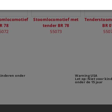
omlocomotief
Stoomlocomotief met
Tenderstoom
R 78
tender BR 78
BR 0
5072
55073
550
 kinderen onder
Warning USA
Let op: Niet voor kin
onder de 15 jaar