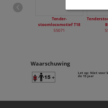
nr.1 Kort
59963
Tender-
Tendersto
stoomlocomotief T18
B
55071
5
Waarschuwing
Let op: Niet voor
de 15 jaar