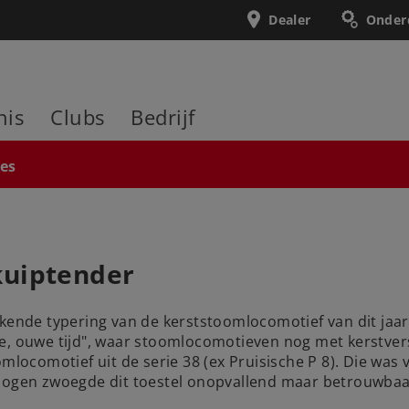
Dealer
Onder
nis
Clubs
Bedrijf
ies
kuiptender
ekende typering van de kerststoomlocomotief van dit jaa
ie, ouwe tijd", waar stoomlocomotieven nog met kerstve
mlocomotief uit de serie 38 (ex Pruisische P 8). Die was v
logen zwoegde dit toestel onopvallend maar betrouwbaar 