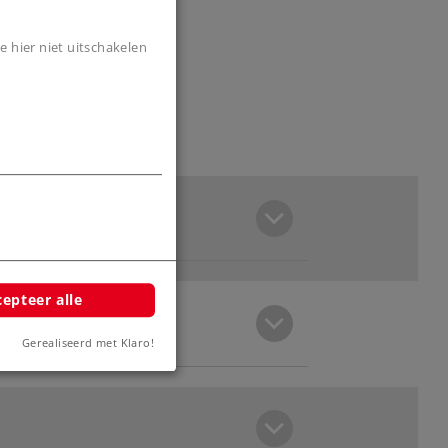
e hier niet uitschakelen
epteer alle
Gerealiseerd met Klaro!