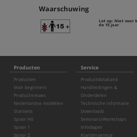
Waarschuwing
Let op: Niet voor
de 15 jaar
Producten
Service
Producten
Productdatabank
Voor beginners
Handleidingen &
Productnieuws
Onderdelen
Nederlandse modellen
Technische informatie
Startsets
Downloads
Spoor H0
Seminars/Workshops
Spoor 1
Infodagen
Spoor Z
Klantenservice