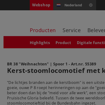
Webshop
Nederland
Producten
Service
Beleve
Highlights
Product
Digitale funct
BR 38 "Weihnachten"
| Spoor 1 - Art.nr.
55389
Kerst-stoomlocomotief met 
"De lichtjes branden aan de kerstboom" is een uitst
goeie, ouwe P 8 roept herinneringen op aan de "goe
beter doen dan bij de "meid voor alle werk", een stoo
Pruisische Gloria beleefd. Tussen de twee wereldoor
stoomlocomotieftijd bij de Bundesbahn ingezet.