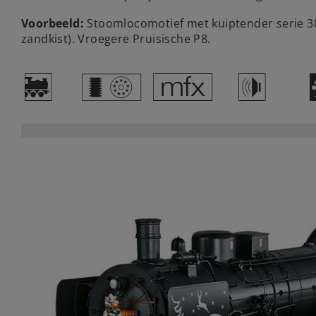
Voorbeeld:
Stoomlocomotief met kuiptender serie 3
zandkist). Vroegere Pruisische P8.
)
c
e
h