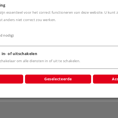
ing
ijn essentieel voor het correct functioneren van deze website. U kunt z
stroom, gelijkstroom,
t anders niet correct zou werken.
ijd nodig)
 in- of uitschakelen
hakelaar om alle diensten in of uit te schakelen.
Geselecteerde
Acc