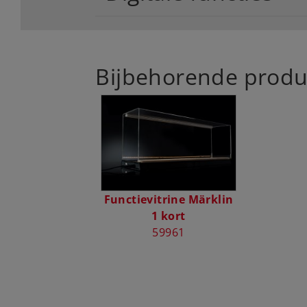
Bijbehorende produ
Functievitrine Märklin
1 kort
59961