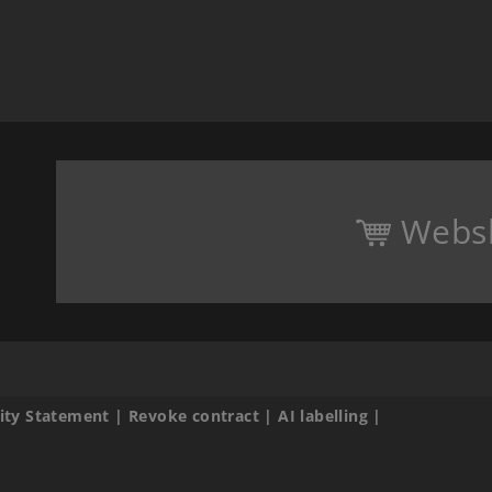
Webs
lity Statement
|
Revoke contract
|
AI labelling
|