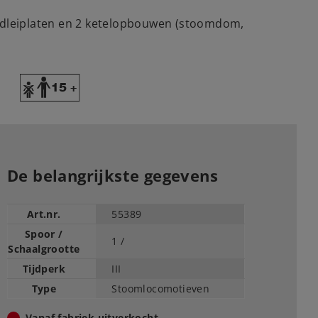
ndleiplaten en 2 ketelopbouwen (stoomdom,
Y
De belangrijkste gegevens
Art.nr.
55389
Spoor /
1 /
Schaalgrootte
Tijdperk
III
Type
Stoomlocomotieven
Vanaf fabriek uitverkocht.