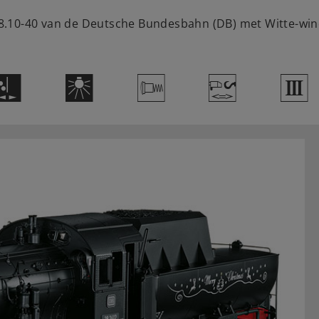
8.10-40 van de Deutsche Bundesbahn (DB) met Witte-wi
H
k
V
W
3