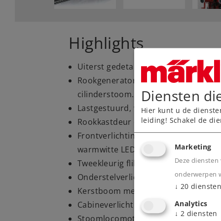
Highlights
Uiterst gedetailleerde, metalen const
Rookgenerator met wielsynchrone s
Diensten di
cilinderstoom.
Lastgestuurd, wielsynchroon rijgelui
Hier kunt u de dienste
leiding! Schakel de die
Rookkastdeur die open kan met veel o
Frontverlichting met bij het tijdperk
Marketing
warmwitte LED.
Deze diensten 
Tweekleurig flikkerend licht in de vuu
onderwerpen wa
Onderstelverlichting.
↓
20
dienste
Kerstboom met ledverlichting digitaa
Analytics
Cabineverlichting.
↓
2
diensten
Stoomlocomotief fluit "O dennenbo