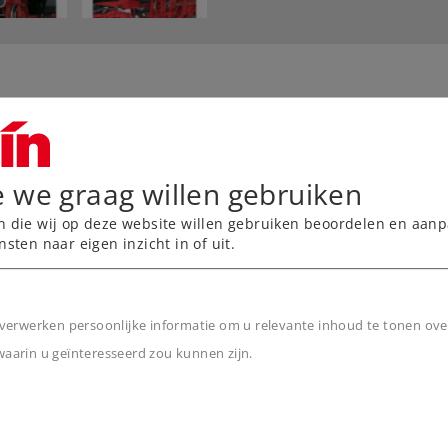
ructie.
toomuitstoot en
e we graag willen gebruiken
d.
n die wij op deze website willen gebruiken beoordelen en aanp
nsten naar eigen inzicht in of uit.
riginele details.
 passende lichtkleuren en
verwerken persoonlijke informatie om u relevante inhoud te tonen ove
rkist.
arin u geïnteresseerd zou kunnen zijn.
n
l schakelbaar.
om".