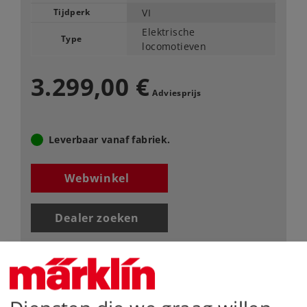
Tijdperk
VI
Elektrische
Type
locomotieven
3.299,00 €
Adviesprijs
Leverbaar vanaf fabriek.
Webwinkel
Dealer zoeken
Downloads
Onderdelen bestellen