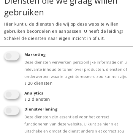
Diensten die we graag willen
gebruiken
Hier kunt u de diensten die wij op deze website willen
gebruiken beoordelen en aanpassen. U heeft de leiding!
Schakel de diensten naar eigen inzicht in of uit.
Highlights
Marketing
Volledig nieuw uiterst gedetailleerd
Deze diensten verwerken persoonlijke informatie om u
ontworpen model van persgietzink met los
relevante inhoud te tonen over producten, diensten of
gemonteerde onderdelen van messing
onderwerpen waarin u geïnteresseerd zou kunnen zijn.
centrifugaal gietwerk.
↓
20
diensten
Uiterst gedetailleerd Profi model.
Analytics
Bij digitaal bedrijf motorisch op en neer
↓
2
diensten
beweegbare pantografen.
Dienstverlening
Digitaal bedienbare Telex-koppeling voor en
Deze diensten zijn essentieel voor het correct
achter.
functioneren van deze website. U kunt ze hier niet
Uiterst omvangrijke geluidsbibliotheek.
uitschakelen omdat de dienst anders niet correct zou