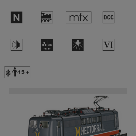
$
)
e
§
h
N
k
8
Y