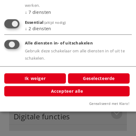
werken.
Stuurtafel verlichting.
↓
7
diensten
Buffercondensator.
Essential
(altijd nodig)
Schroefkoppelingen voor voor en achter
↓
2
diensten
worden meegeleverd.
Alle diensten in- of uitschakelen
Gebruik deze schakelaar om alle diensten in of uit te
Product
schakelen.
Ik weiger
Geselecteerde
Productinfo
Accepteer alle
Gerealiseerd met Klaro!
Digitale functies