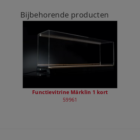
Bijbehorende producten
Functievitrine Märklin 1 kort
59961