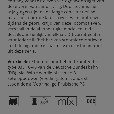
een nog vaak te beleven vertegenwoordiger van
deze vorm van aandrijving. Door technische
wijzigingen tijdens de lange constructiefase,
maar ook door de latere revisies en ombouw
tijdens de gebruikstijd van deze locomotieven,
verschillen de afzonderlijke modellen in de
details aanzienlijk van elkaar. Dit vormt echter
voor iedere liefhebber van stoomlocomotieven
juist de bijzondere charme van elke locomotief
uit deze serie.
Voorbeeld:
Stoomlocomotief met kuiptender
type 038.10-40 van de Deutsche Bundesbahn
(DB). Met Witte-windleiplaten en 3
ketelopbouwen (voedingsdom, zandkist,
stoomdom). Voormalige Pruisische P8.
)
c
e
§