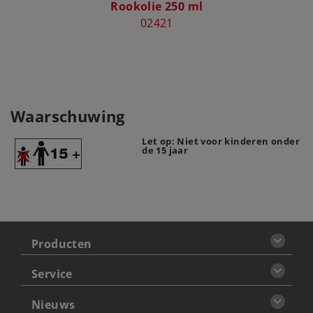
Rookolie 250 ml
S
02421
Waarschuwing
Let op: Niet voor kinderen onder
de 15 jaar
Producten
Service
Nieuws