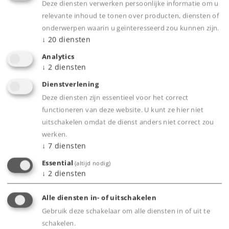
Deze diensten verwerken persoonlijke informatie om u
Highlights
relevante inhoud te tonen over producten, diensten of
onderwerpen waarin u geïnteresseerd zou kunnen zijn.
Uiterst gedetailleerd metalen model.
↓
20
diensten
Rookgenerator met omwentelings-synchrone
Analytics
stoomuitstoot, cilinderstoom en stoomfluit.
↓
2
diensten
Lastafhankelijk rijgeluid, gesynchroniseerd
Dienstverlening
met de omwentelingen.
Deze diensten zijn essentieel voor het correct
Rookkastdeur die open kan met veel originele
functioneren van deze website. U kunt ze hier niet
details.
uitschakelen omdat de dienst anders niet correct zou
Tweekleurig flakkerend licht in de vuurkist.
werken.
↓
7
diensten
Het deksel van de waterkast kan
voorbeeldgetrouw vanuit het machinistenhuis
Essential
(altijd nodig)
↓
2
diensten
geopend worden.
Random stoomuitstoot uit de veiligheidsklep
Alle diensten in- of uitschakelen
Frontsein met bij de periode passende
Gebruik deze schakelaar om alle diensten in of uit te
lichtkleur en warm-witte leds.
schakelen.