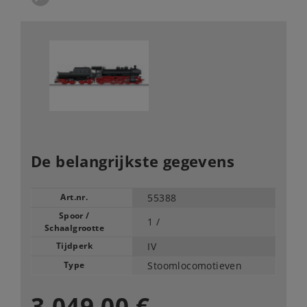
De belangrijkste gegevens
Art.nr.
55388
Spoor /
1 /
Schaalgrootte
Tijdperk
IV
Type
Stoomlocomotieven
3.049,00 €