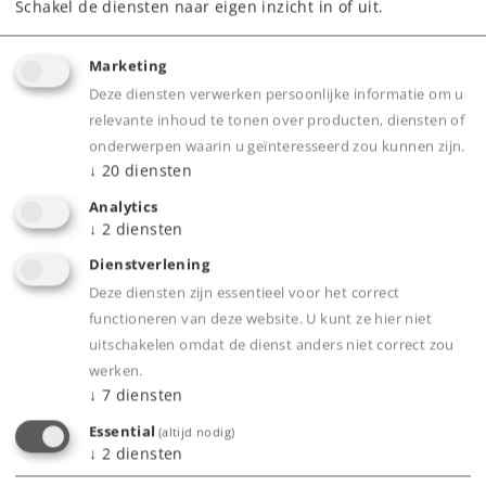
Schakel de diensten naar eigen inzicht in of uit.
Marketing
Deze diensten verwerken persoonlijke informatie om u
relevante inhoud te tonen over producten, diensten of
Product
onderwerpen waarin u geïnteresseerd zou kunnen zijn.
↓
20
diensten
Analytics
↓
2
diensten
Productinfo
Dienstverlening
Deze diensten zijn essentieel voor het correct
functioneren van deze website. U kunt ze hier niet
uitschakelen omdat de dienst anders niet correct zou
Bijbehorende producten
werken.
↓
7
diensten
Essential
(altijd nodig)
↓
2
diensten