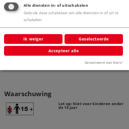
Alle diensten in- of uitschakelen
Gebruik deze schakelaar om alle diensten in of uit te
schakelen.
Ik weiger
Geselecteerde
Draad grijs
Kab
7100
Accepteer alle
Gerealiseerd met Klaro!
Waarschuwing
Let op: Niet voor kinderen onder
de 15 jaar