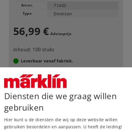
Art.nr.
71400
Type
Diversen
56,99 €
Adviesprijs
inhoud: 100 stuks
Leverbaar vanaf fabriek.
Webwinkel
Diensten die we graag willen
Dealer zoeken
gebruiken
Downloads
Hier kunt u de diensten die wij op deze website willen
gebruiken beoordelen en aanpassen. U heeft de leiding!