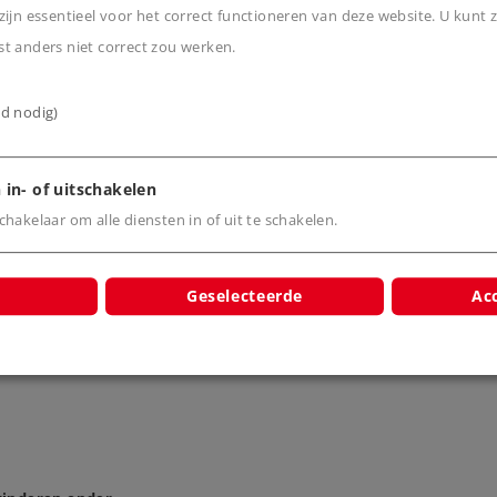
ijn essentieel voor het correct functioneren van deze website. U kunt z
cten
t anders niet correct zou werken.
ijd nodig)
 in- of uitschakelen
hakelaar om alle diensten in of uit te schakelen.
aderig, 0,19
Kabel 1-adrig, 0,19
Kabel 1-ad
 m (blauw)
mm², 10 m (bruin)
mm², 10 m
Geselecteerde
Acc
7101
7102
710