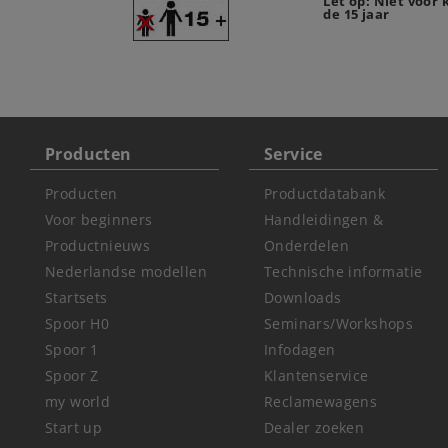
Let op: Niet voor
de 15 jaar
Producten
Service
Producten
Productdatabank
Voor beginners
Handleidingen &
Productnieuws
Onderdelen
Nederlandse modellen
Technische informatie
Startsets
Downloads
Spoor H0
Seminars/Workshops
Spoor 1
Infodagen
Spoor Z
Klantenservice
my world
Reclamewagens
Start up
Dealer zoeken