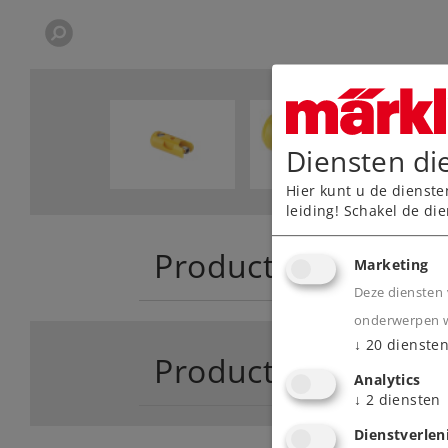
Diensten di
Hier kunt u de dienste
leiding! Schakel de die
Product
Marketing
Deze diensten 
onderwerpen wa
↓
20
dienste
Productinfo
Analytics
↓
2
diensten
Dienstverlen