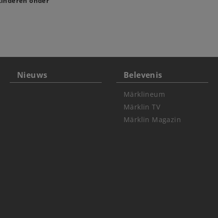
 kinderen onder
Nieuws
Belevenis
Märklineum
Märklin TV
Märklin Magazin