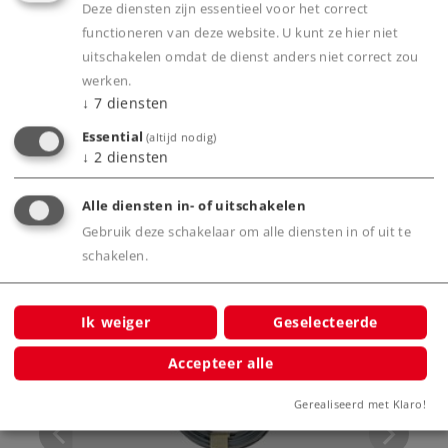
Deze diensten zijn essentieel voor het correct
functioneren van deze website. U kunt ze hier niet
Product
uitschakelen omdat de dienst anders niet correct zou
werken.
↓
7
diensten
Essential
(altijd nodig)
Productinfo
↓
2
diensten
Alle diensten in- of uitschakelen
Gebruik deze schakelaar om alle diensten in of uit te
schakelen.
Bijbehorende producten
Ik weiger
Geselecteerde
Accepteer alle
Gerealiseerd met Klaro!