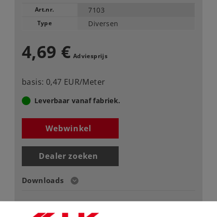
Art.nr.
7103
Type
Diversen
4,69 €
Adviesprijs
basis: 0,47 EUR/Meter
Leverbaar vanaf fabriek.
Webwinkel
Dealer zoeken
Downloads