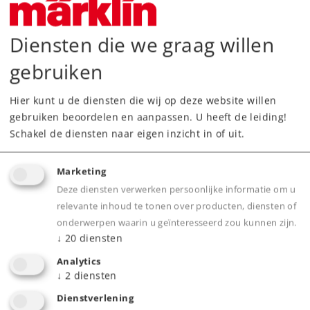
Diensten die we graag willen
gebruiken
Highlights
Hier kunt u de diensten die wij op deze website willen
gebruiken beoordelen en aanpassen. U heeft de leiding!
10 Meter aansluitdraad, Geel, 1-aderig, 0,19
Schakel de diensten naar eigen inzicht in of uit.
mm² doorsnee
Overal te gebruiken voor alle spoormaten en
Marketing
spoorsystemen (analoog en digitaal)
Deze diensten verwerken persoonlijke informatie om u
Ideaal voor massaverbindingen, toebehoren,
relevante inhoud te tonen over producten, diensten of
wissels en verlichting.
onderwerpen waarin u geïnteresseerd zou kunnen zijn.
Buigzame goede isolatie om makkelijk aan te
↓
20
diensten
leggen, ook voor ingewikkelde emplacementen
Analytics
Duidelijke kleurcodes voor veilige
↓
2
diensten
overzichtelijke bedrading
Dienstverlening