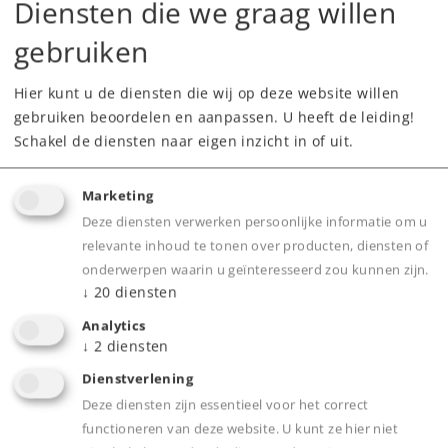
Diensten die we graag willen
gebruiken
Hier kunt u de diensten die wij op deze website willen
gebruiken beoordelen en aanpassen. U heeft de leiding!
Highlights
Schakel de diensten naar eigen inzicht in of uit.
Verdeelplaat met 11 aansluitingen volgens de
Marketing
nieuwe Märklin-standaard
Deze diensten verwerken persoonlijke informatie om u
Alle aansluitingen zijn elektrisch met elkaar
relevante inhoud te tonen over producten, diensten of
verbonden voor eenvoudige stroomverdeling
onderwerpen waarin u geïnteresseerd zou kunnen zijn.
Compatibel met zowel het oud model Märklin
↓
20
diensten
stekers als met het nieuwe model
Analytics
Klein formaat (47 x 26 mm), past bijna overal
↓
2
diensten
Dienstverlening
Deze diensten zijn essentieel voor het correct
Product
functioneren van deze website. U kunt ze hier niet