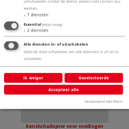
uitschakelen omdat de dienst anders niet correct zou
werken.
↓
7
diensten
Productinfo
Essential
(altijd nodig)
↓
2
diensten
Alle diensten in- of uitschakelen
Gebruik deze schakelaar om alle diensten in of uit te
Bijbehorende producten
schakelen.
Ik weiger
Geselecteerde
Accepteer alle
Gerealiseerd met Klaro!
Aansluitadapter voor voedingen
Set