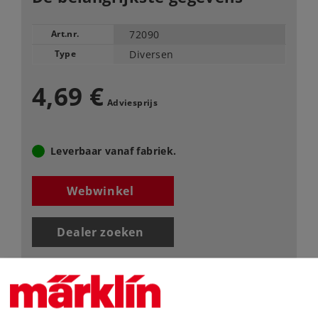
Art.nr.
72090
Type
Diversen
4,69 €
Adviesprijs
Leverbaar vanaf fabriek.
Webwinkel
Dealer zoeken
Downloads