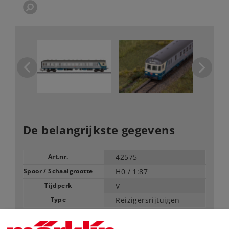
De belangrijkste gegevens
Art.nr.
42575
Spoor / Schaalgrootte
H0 /
1:87
Tijdperk
V
Type
Reizigersrijtuigen