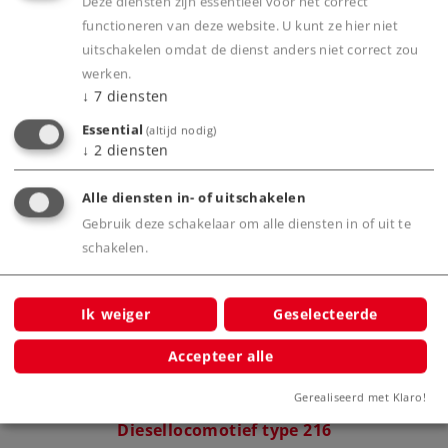
Deze diensten zijn essentieel voor het correct
functioneren van deze website. U kunt ze hier niet
uitschakelen omdat de dienst anders niet correct zou
Productinfo
werken.
↓
7
diensten
Essential
(altijd nodig)
↓
2
diensten
Bijbehorende producten
Alle diensten in- of uitschakelen
Gebruik deze schakelaar om alle diensten in of uit te
schakelen.
Ik weiger
Geselecteerde
Accepteer alle
Gerealiseerd met Klaro!
Diesellocomotief type 216
Rijtu