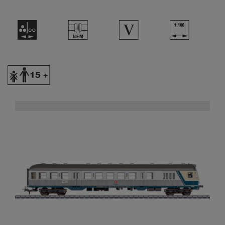
N
U
5
{
Y