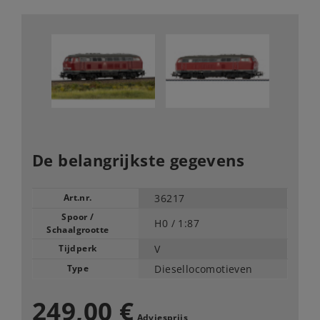
De belangrijkste gegevens
Art.nr.
36217
Spoor /
H0 /
1:87
Schaalgrootte
Tijdperk
V
Type
Diesellocomotieven
249,00 €
Adviesprijs