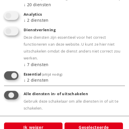
↓
20
diensten
Nieuwe, geregelde hoogvermogensaandrijving
Led-frontseinen
Analytics
↓
2
diensten
Dienstverlening
Product
Deze diensten zijn essentieel voor het correct
functioneren van deze website. U kunt ze hier niet
uitschakelen omdat de dienst anders niet correct zou
werken.
↓
7
diensten
Productinfo
Essential
(altijd nodig)
↓
2
diensten
Digitale functies
Alle diensten in- of uitschakelen
Gebruik deze schakelaar om alle diensten in of uit te
schakelen.
Bijbehorende producten
Ik weiger
Geselecteerde