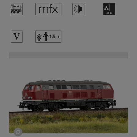
/
e
h
H
5
Y