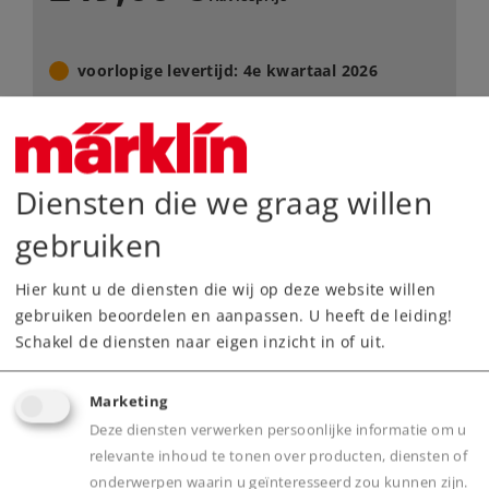
voorlopige levertijd: 4e kwartaal 2026
Dealer zoeken
Downloads
Diensten die we graag willen
gebruiken
Onderdelen bestellen
Hier kunt u de diensten die wij op deze website willen
gebruiken beoordelen en aanpassen. U heeft de leiding!
Schakel de diensten naar eigen inzicht in of uit.
Marketing
Highlights
Deze diensten verwerken persoonlijke informatie om u
relevante inhoud te tonen over producten, diensten of
Geluid
onderwerpen waarin u geïnteresseerd zou kunnen zijn.