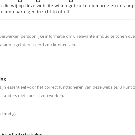
n die wij op deze website willen gebruiken beoordelen en aanp
nsten naar eigen inzicht in of uit.
verwerken persoonlijke informatie om u relevante inhoud te tonen ove
arin u geïnteresseerd zou kunnen zijn.
n
ing
ijn essentieel voor het correct functioneren van deze website. U kunt z
t anders niet correct zou werken.
ijd nodig)
 in- of uitschakelen