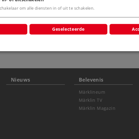
hakelaar om alle diensten in of uit te schakelen.
Geselecteerde
Acc
 kinderen onder
Nieuws
Belevenis
Märklineum
Märklin TV
Märklin Magazin