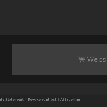
Webs
lity Statement
|
Revoke contract
|
AI labelling
|