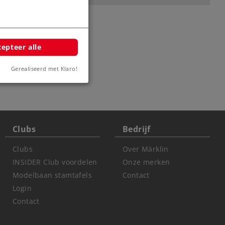
epteer alle
Gerealiseerd met Klaro!
Clubs
Bedrijf
Clubs
Over Märklin
INSIDER Club voordelen
Onze merken
Modelbaan stamtafels
Contact
Login
Contact