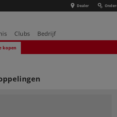
Dealer
Onder
nis
Clubs
Bedrijf
e kopen
oppelingen