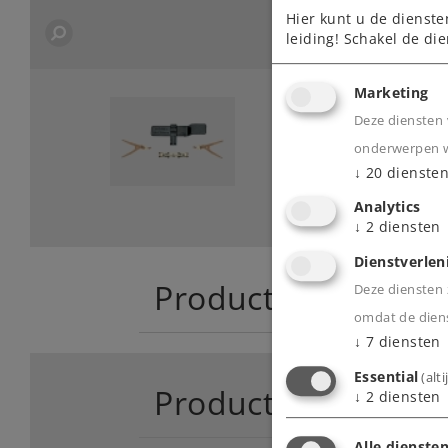
Hier kunt u de dienste
leiding! Schakel de die
Marketing
Deze diensten 
onderwerpen wa
↓
20
dienste
Analytics
↓
2
diensten
Dienstverlen
Product
Deze diensten z
omdat de diens
↓
7
diensten
Essential
(alt
Productinfo
↓
2
diensten
Alle diensten