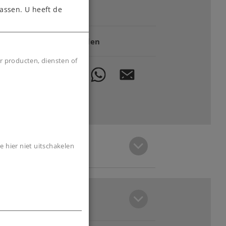
assen. U heeft de
Downloads
Onderdelen bestellen
r producten, diensten of
e hier niet uitschakelen