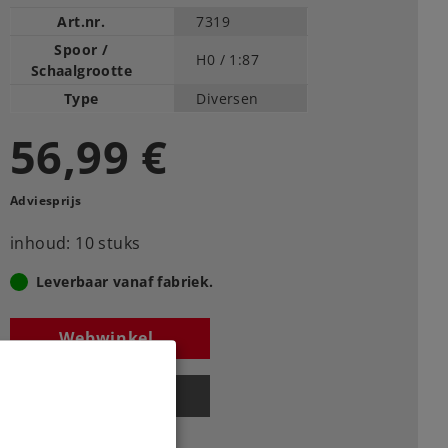
Art.nr.
7319
Spoor /
H0 /
1:87
Schaalgrootte
Type
Diversen
56,99 €
Adviesprijs
inhoud: 10 stuks
Leverbaar vanaf fabriek.
Webwinkel
Dealer zoeken