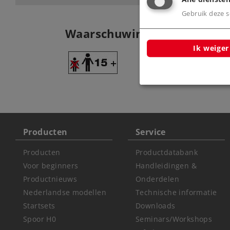
Gebruik deze sc
Waarschuwing
Ik weiger
Let op: Niet voor
de 15 jaar
Producten
Service
Producten
Productdatabank
Voor beginners
Handleidingen &
Productnieuws
Onderdelen
Nederlandse modellen
Technische informatie
Startsets
Downloads
Spoor H0
Seminars/Workshops