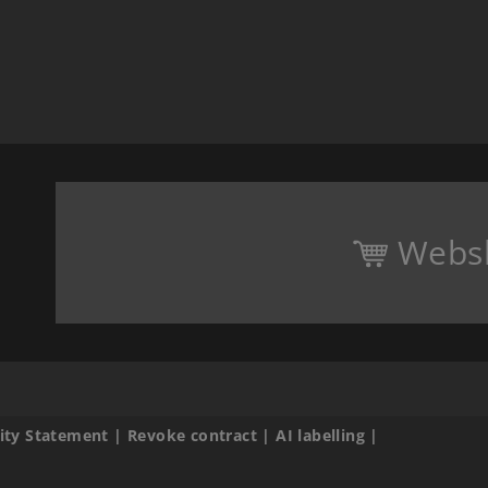
Webs
lity Statement
|
Revoke contract
|
AI labelling
|