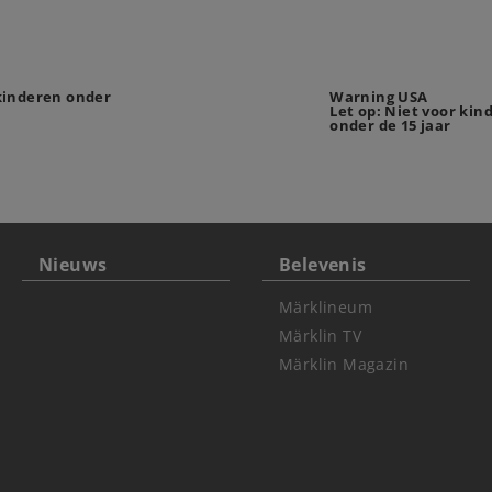
 kinderen onder
Warning USA
Let op: Niet voor kin
onder de 15 jaar
Nieuws
Belevenis
Märklineum
Märklin TV
Märklin Magazin