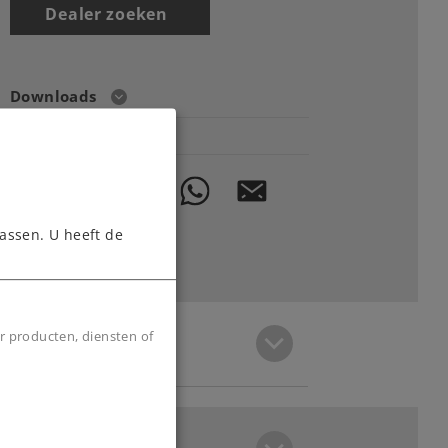
Dealer zoeken
Downloads
assen. U heeft de
r producten, diensten of