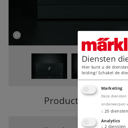
Diensten di
Hier kunt u de dienste
leiding! Schakel de die
Marketing
Deze diensten 
Product
onderwerpen wa
↓
20
dienste
Analytics
↓
2
diensten