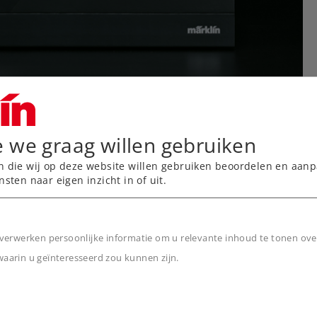
e we graag willen gebruiken
n die wij op deze website willen gebruiken beoordelen en aanp
nsten naar eigen inzicht in of uit.
verwerken persoonlijke informatie om u relevante inhoud te tonen ove
arin u geïnteresseerd zou kunnen zijn.
n