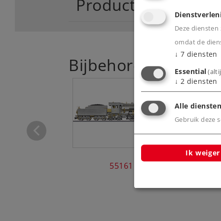
Productinfo
Dienstverlen
Deze diensten z
omdat de diens
↓
7
diensten
Bijbehorende produ
Essential
(alt
↓
2
diensten
Alle diensten
sche locomotief
pe Ce 6/8 I
Gebruik deze sc
55525
Ik weiger
Elektrisc
55161
ty
5