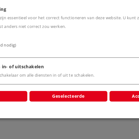
ing
ijn essentieel voor het correct functioneren van deze website. U kunt z
t anders niet correct zou werken.
cten
ijd nodig)
 in- of uitschakelen
hakelaar om alle diensten in of uit te schakelen.
Geselecteerde
Acc
he locomotief
Elektrische locomotief
Elektrische 
pe 151
type 151
type 
5251
55252
552