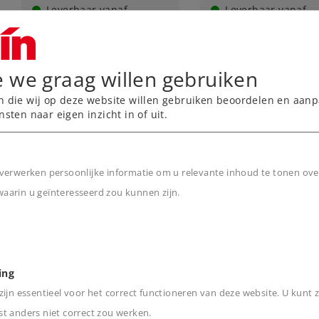
Leverbaar vanaf
Leverbaar vanaf
fabriek.
fabriek.
Online kopen
Online kope
e we graag willen gebruiken
n die wij op deze website willen gebruiken beoordelen en aanp
nsten naar eigen inzicht in of uit.
verwerken persoonlijke informatie om u relevante inhoud te tonen ove
arin u geïnteresseerd zou kunnen zijn.
n
Art.-No. 89881
Art.-No. 89891
ing
Set koolborstels
Set koolborstels
ijn essentieel voor het correct functioneren van deze website. U kunt z
t anders niet correct zou werken.