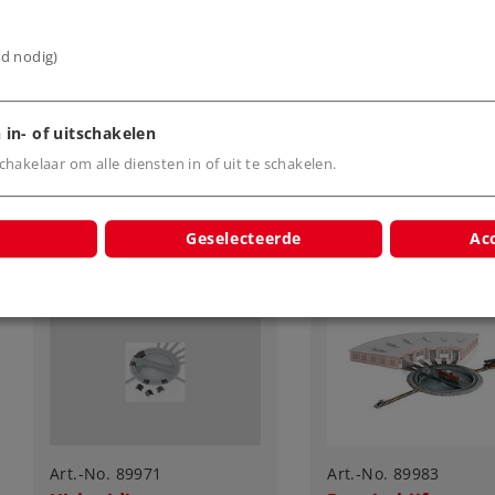
9,99 €
9,99 €
ijd nodig)
Leverbaar vanaf
Leverbaar vanaf
fabriek.
fabriek.
 in- of uitschakelen
Online kopen
Online kope
hakelaar om alle diensten in of uit te schakelen.
Geselecteerde
Acc
Art.-No. 89971
Art.-No. 89983