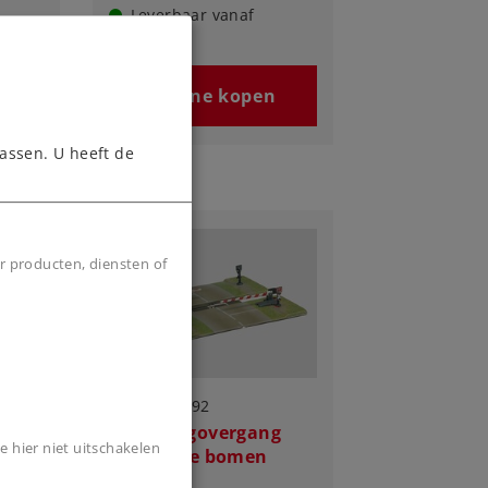
Leverbaar vanaf
fabriek.
n
Online kopen
assen. U heeft de
r producten, diensten of
Art.-No. 8992
Spoorwegovergang
e hier niet uitschakelen
met halve bomen