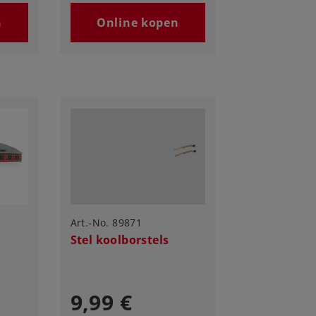
n
Online kopen
Art.-No. 89871
Stel koolborstels
9,99 €