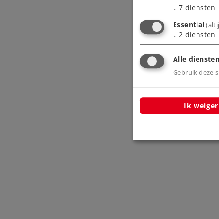
↓
7
diensten
Essential
(alt
↓
2
diensten
Alle diensten
Gebruik deze sc
Ik weiger