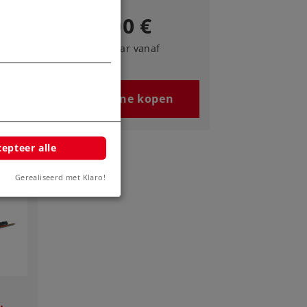
125,00 €
Leverbaar vanaf
fabriek.
n
Online kopen
epteer alle
Gerealiseerd met Klaro!