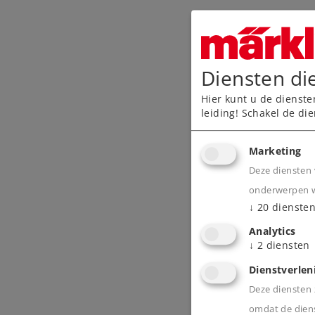
Diensten di
Hier kunt u de dienste
leiding! Schakel de die
Marketing
Deze diensten 
onderwerpen wa
↓
20
dienste
Analytics
↓
2
diensten
Dienstverlen
Deze diensten z
omdat de diens