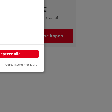
9,69 €
Leverbaar vanaf
fabriek.
n
Online kopen
epteer alle
Gerealiseerd met Klaro!