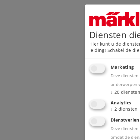
Diensten di
Hier kunt u de dienste
leiding! Schakel de die
Marketing
Deze diensten 
onderwerpen wa
↓
20
dienste
Analytics
↓
2
diensten
Dienstverlen
Deze diensten z
omdat de diens