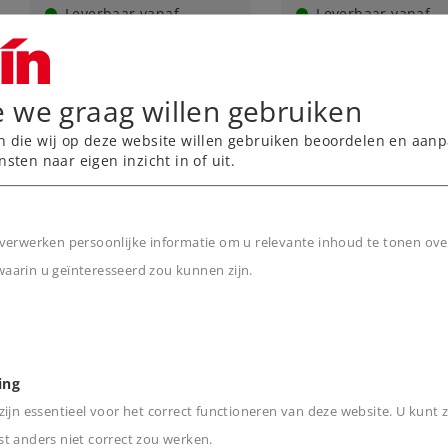
Leverbaar vanaf
Leverbaar vanaf
fabriek.
fabriek.
Online kopen
Online kope
e we graag willen gebruiken
n die wij op deze website willen gebruiken beoordelen en aanp
nsten naar eigen inzicht in of uit.
verwerken persoonlijke informatie om u relevante inhoud te tonen ove
arin u geïnteresseerd zou kunnen zijn.
n
Art.-No. 8923
Art.-No. 8924
ing
Rijdraad verstelbaar
Dwarsverbinding
ijn essentieel voor het correct functioneren van deze website. U kunt z
bovenleidng
t anders niet correct zou werken.