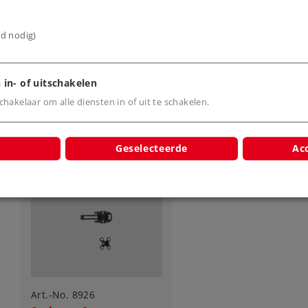
6,19 €
12,49 €
ijd nodig)
Leverbaar vanaf
Leverbaar vanaf
fabriek.
fabriek.
 in- of uitschakelen
Online kopen
Online kope
hakelaar om alle diensten in of uit te schakelen.
Geselecteerde
Acc
Art.-No. 8926