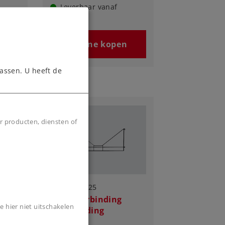
Leverbaar vanaf
fabriek.
n
Online kopen
assen. U heeft de
r producten, diensten of
Art.-No. 8925
Dwarsverbinding
e hier niet uitschakelen
bovenleiding