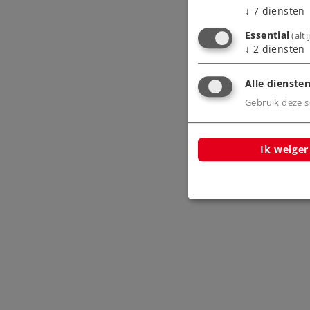
↓
7
diensten
Essential
(alt
↓
2
diensten
Alle diensten
Gebruik deze sc
Ik weiger