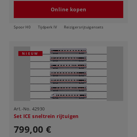
Online kopen
Spoor H0
Tijdperk IV
Reizigersrijtuigensets
NIEUW
Art.-No. 42930
Set ICE sneltrein rijtuigen
799,00 €