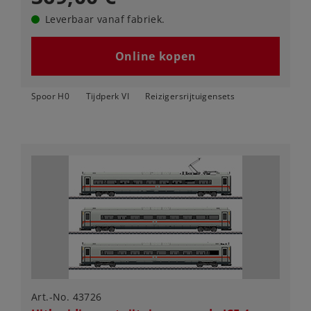
Leverbaar vanaf fabriek.
Online kopen
Spoor H0
Tijdperk VI
Reizigersrijtuigensets
Art.-No. 43726