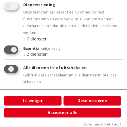
Dienstverlening
Deze diensten zijn essentieel voor het correct
Art.-No. 43438
functioneren van deze website. U kunt ze hier niet
Uitbreidingsset 2 voor de TGV INOUI
uitschakelen omdat de dienst anders niet correct zou
werken.
259,00 €
↓
7
diensten
Nog niet leverbaar.
Essential
(altijd nodig)
↓
2
diensten
Alle diensten in- of uitschakelen
Gebruik deze schakelaar om alle diensten in of uit te
Spoor H0
Tijdperk VI
Reizigersrijtuigensets
schakelen.
Ik weiger
Geselecteerde
NIEUW
Accepteer alle
Gerealiseerd met Klaro!