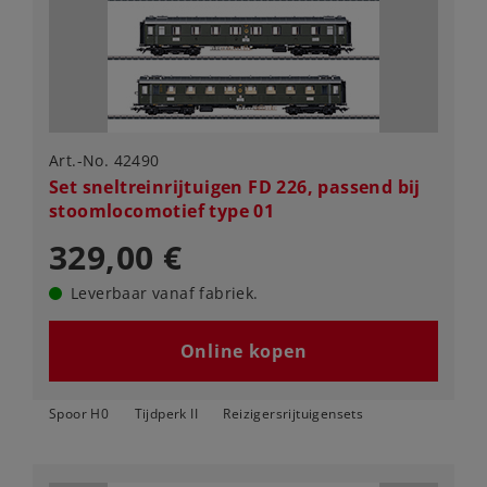
Art.-No. 42490
Set sneltreinrijtuigen FD 226, passend bij
stoomlocomotief type 01
329,00 €
Leverbaar vanaf fabriek.
Online kopen
Spoor H0
Tijdperk II
Reizigersrijtuigensets