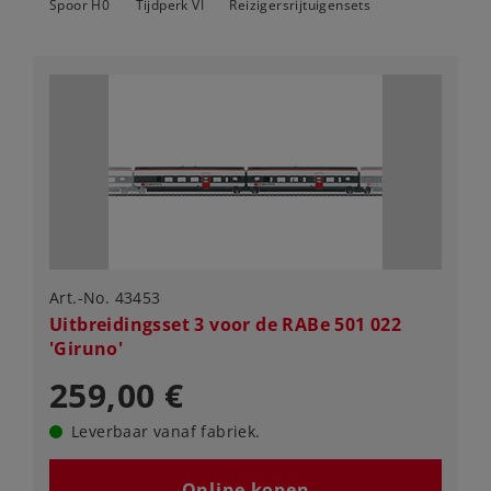
Spoor H0
Tijdperk VI
Reizigersrijtuigensets
Art.-No. 43453
Uitbreidingsset 3 voor de RABe 501 022
'Giruno'
259,00 €
Leverbaar vanaf fabriek.
Online kopen