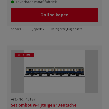
Leverbaar vanaf fabriek.
Online kopen
Spoor H0
Tijdperk VI
Reizigersrijtuigensets
NIEUW
Art.-No. 43187
Set ombouw-rijtuigen 'Deutsche