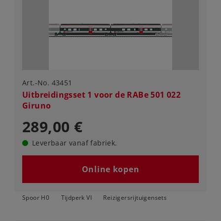
Art.-No. 43451
Uitbreidingsset 1 voor de RABe 501 022
Giruno
289,00 €
Leverbaar vanaf fabriek.
Online kopen
Spoor H0
Tijdperk VI
Reizigersrijtuigensets