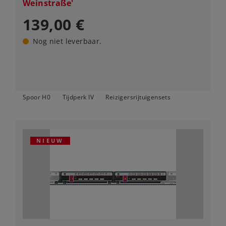
Weinstraße'
139,00 €
Nog niet leverbaar.
Spoor H0
Tijdperk IV
Reizigersrijtuigensets
NIEUW