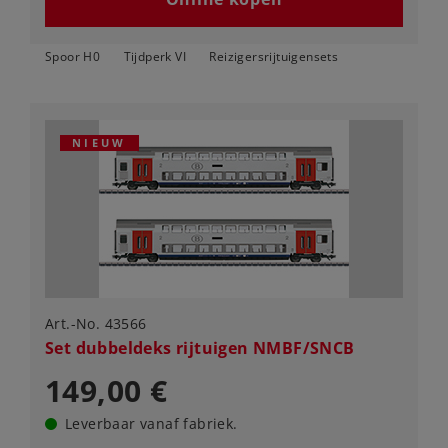
Spoor H0
Tijdperk VI
Reizigersrijtuigensets
NIEUW
Art.-No. 43566
Set dubbeldeks rijtuigen NMBF/SNCB
149,00 €
Leverbaar vanaf fabriek.