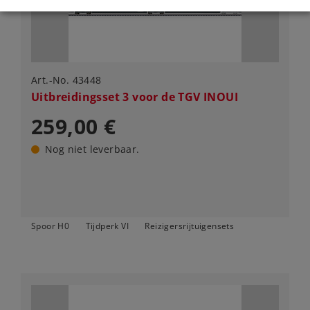
Art.-No. 43448
Uitbreidingsset 3 voor de TGV INOUI
259,00 €
Nog niet leverbaar.
Spoor H0
Tijdperk VI
Reizigersrijtuigensets