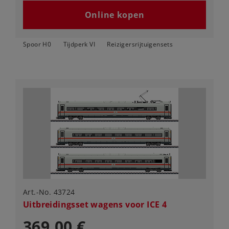
Online kopen
Spoor H0
Tijdperk VI
Reizigersrijtuigensets
Art.-No. 43724
Uitbreidingsset wagens voor ICE 4
369,00 €