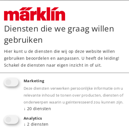
Art.-No. 43428
Uitbreidingsset 1 voor de TGV INOUI
259,00 €
Diensten die we graag willen
Nog niet leverbaar.
gebruiken
Hier kunt u de diensten die wij op deze website willen
gebruiken beoordelen en aanpassen. U heeft de leiding!
Spoor H0
Tijdperk VI
Reizigersrijtuigensets
Schakel de diensten naar eigen inzicht in of uit.
Marketing
Deze diensten verwerken persoonlijke informatie om u
relevante inhoud te tonen over producten, diensten of
NIEUW
onderwerpen waarin u geïnteresseerd zou kunnen zijn.
↓
20
diensten
Analytics
↓
2
diensten