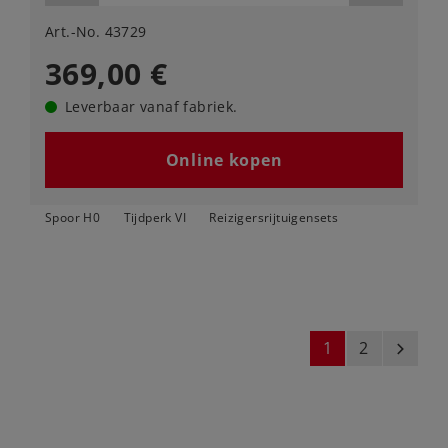
Art.-No. 43729
369,00 €
Leverbaar vanaf fabriek.
Online kopen
Spoor H0
Tijdperk VI
Reizigersrijtuigensets
1
2
next