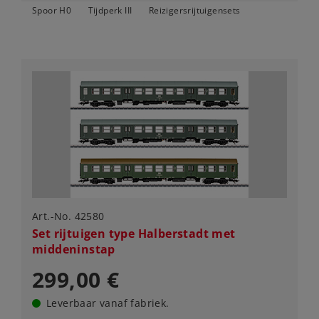
Spoor H0
Tijdperk III
Reizigersrijtuigensets
Art.-No. 42580
Set rijtuigen type Halberstadt met
middeninstap
299,00 €
Leverbaar vanaf fabriek.