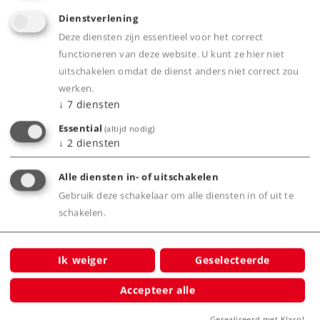
Dienstverlening
Deze diensten zijn essentieel voor het correct
Art.-No. 42500
functioneren van deze website. U kunt ze hier niet
Sneltreinrijtuig B4üwe, 2e klas
uitschakelen omdat de dienst anders niet correct zou
werken.
74,99 €
↓
7
diensten
Leverbaar vanaf fabriek.
Essential
(altijd nodig)
↓
2
diensten
Online kopen
Alle diensten in- of uitschakelen
Gebruik deze schakelaar om alle diensten in of uit te
Spoor H0
Tijdperk III
Reizigersrijtuigen
schakelen.
Ik weiger
Geselecteerde
Accepteer alle
Gerealiseerd met Klaro!