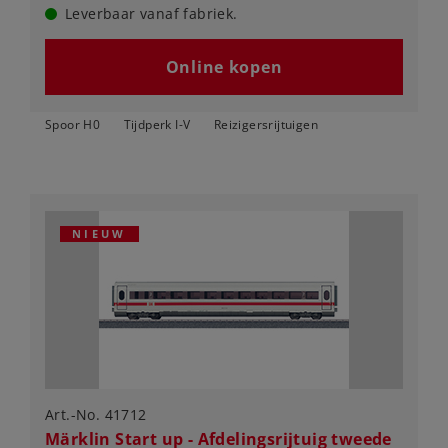
Leverbaar vanaf fabriek.
Online kopen
Spoor H0
Tijdperk I-V
Reizigersrijtuigen
NIEUW
Art.-No. 41712
Märklin Start up - Afdelingsrijtuig tweede