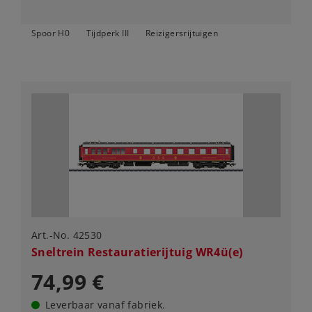
Spoor H0
Tijdperk III
Reizigersrijtuigen
Art.-No. 42530
Sneltrein Restauratierijtuig WR4ü(e)
74,99 €
Leverbaar vanaf fabriek.