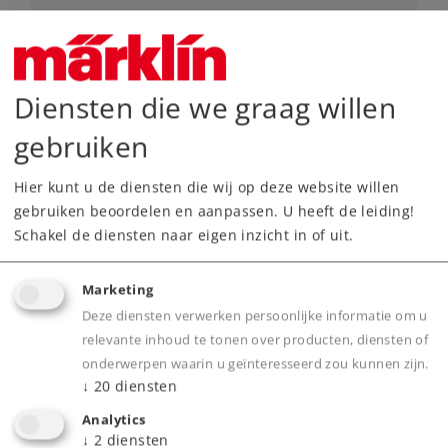
Art.-No. 41981
Railbus bijwagen type 998.0
129,00 €
Diensten die we graag willen
Leverbaar vanaf fabriek.
gebruiken
Online kopen
Hier kunt u de diensten die wij op deze website willen
gebruiken beoordelen en aanpassen. U heeft de leiding!
Spoor H0
Tijdperk IV
Reizigersrijtuigen
Schakel de diensten naar eigen inzicht in of uit.
Marketing
Deze diensten verwerken persoonlijke informatie om u
relevante inhoud te tonen over producten, diensten of
onderwerpen waarin u geïnteresseerd zou kunnen zijn.
↓
20
diensten
Analytics
↓
2
diensten