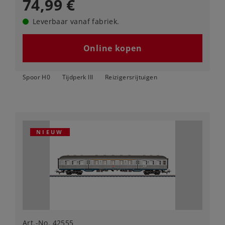
74,99 €
Leverbaar vanaf fabriek.
Online kopen
Spoor H0
Tijdperk III
Reizigersrijtuigen
NIEUW
Art.-No. 42555