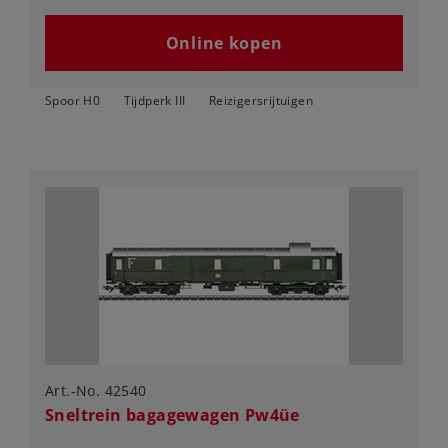
Online kopen
Spoor H0
Tijdperk III
Reizigersrijtuigen
Art.-No. 42540
Sneltrein bagagewagen Pw4üe