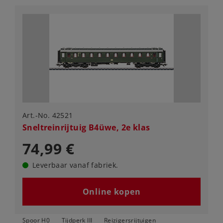
Art.-No. 42521
Sneltreinrijtuig B4üwe, 2e klas
74,99 €
Leverbaar vanaf fabriek.
Online kopen
Spoor H0
Tijdperk III
Reizigersrijtuigen