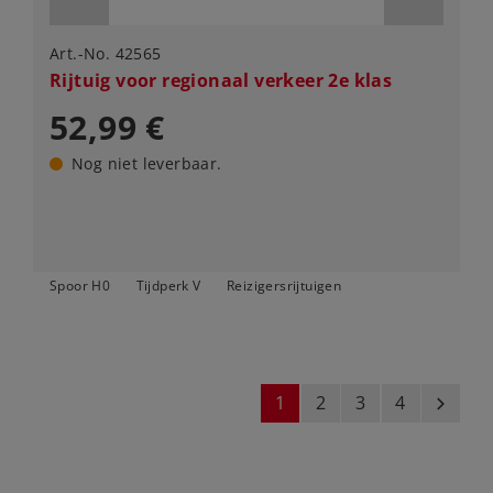
Art.-No. 42565
Rijtuig voor regionaal verkeer 2e klas
52,99 €
Nog niet leverbaar.
Spoor H0
Tijdperk V
Reizigersrijtuigen
1
2
3
4
next