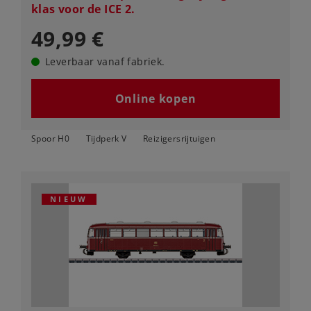
klas voor de ICE 2.
49,99 €
Leverbaar vanaf fabriek.
Online kopen
Spoor H0
Tijdperk V
Reizigersrijtuigen
NIEUW