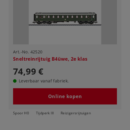
Art.-No. 42520
Sneltreinrijtuig B4üwe, 2e klas
74,99 €
Leverbaar vanaf fabriek.
Online kopen
Spoor H0
Tijdperk III
Reizigersrijtuigen