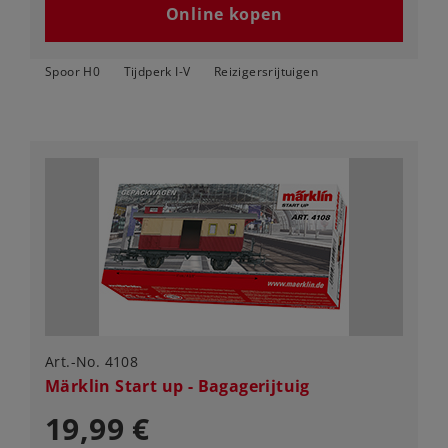
Online kopen
Spoor H0
Tijdperk I-V
Reizigersrijtuigen
Art.-No. 4108
Märklin Start up - Bagagerijtuig
19,99 €