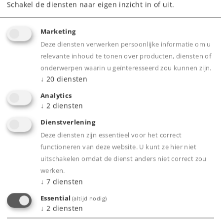
Vanaf fabriek uitverkocht.
Schakel de diensten naar eigen inzicht in of uit.
Neem contact op met uw lokale dealer
Marketing
Deze diensten verwerken persoonlijke informatie om u
relevante inhoud te tonen over producten, diensten of
Spoor H0
Tijdperk V
Wagens
onderwerpen waarin u geïnteresseerd zou kunnen zijn.
↓
20
diensten
Analytics
↓
2
diensten
Dienstverlening
Deze diensten zijn essentieel voor het correct
functioneren van deze website. U kunt ze hier niet
uitschakelen omdat de dienst anders niet correct zou
werken.
↓
7
diensten
Essential
(altijd nodig)
↓
2
diensten
Art.-No. 43579