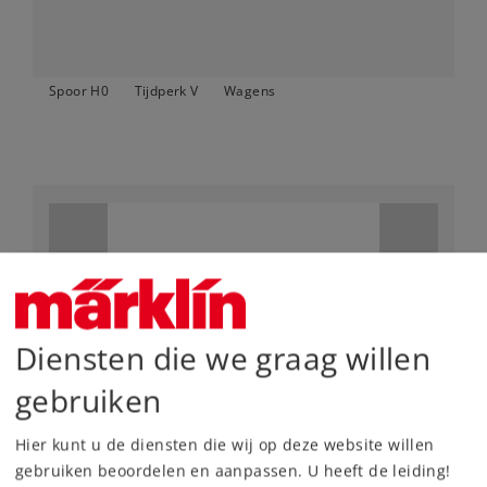
Spoor H0
Tijdperk V
Wagens
Diensten die we graag willen
gebruiken
Art.-No. 43578
Hier kunt u de diensten die wij op deze website willen
Dubbeldeksrijtuig 2e klas
gebruiken beoordelen en aanpassen. U heeft de leiding!