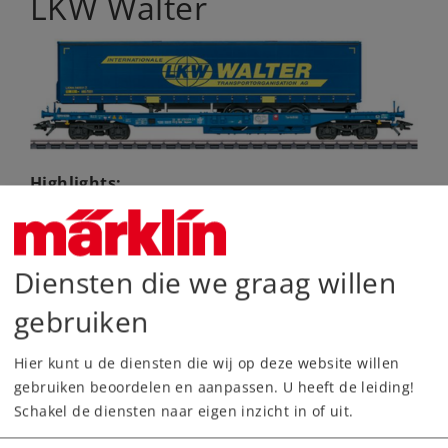
LKW Walter
Highlights:
Ideale aanvulling op
wagenset 47120
Zeer geschikt voor inzet in complete treinen
Diensten die we graag willen
in heel Europa
Exclusief model in beperkte oplage voor de
gebruiken
Benelux
Hier kunt u de diensten die wij op deze website willen
Voorbeeld:
Dieplader type Sddkmss van T.R.W.
gebruiken beoordelen en aanpassen. U heeft de leiding!
Brussel, België in verkeersblauwe
Schakel de diensten naar eigen inzicht in of uit.
basiskleurstelling. Containerwagen voor het