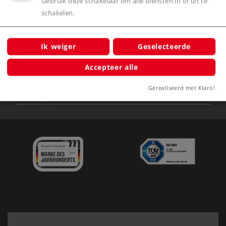
Gebruik deze schakelaar om alle diensten in of uit te
Service
schakelen.
Nieuws
Ik weiger
Geselecteerde
Belevenis
Accepteer alle
Clubs
Gerealiseerd met Klaro!
Bedrijf