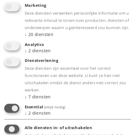
vervoer van containers, trucks of opleggers.
Marketing
Beladen met een gordijnhuifoplegger van
Deze diensten verwerken persoonlijke informatie om u
Spedition LKW Walter. Zoals in gebruik vanaf
relevante inhoud te tonen over producten, diensten of
2009.
onderwerpen waarin u geïnteresseerd zou kunnen zijn.
↓
20
diensten
Model:
Frame, onderstel en laadgoten van
metaal. Speciale draaistellen in lage constructie.
Analytics
↓
2
diensten
Veel gemonteerde details. Verstelbare
laadhouders. Lengte over de buffers ca. 19 cm.
Dienstverlening
Gelijkstroomwielstel E320577.
Deze diensten zijn essentieel voor het correct
functioneren van deze website. U kunt ze hier niet
Prijs:
€ 74,99
uitschakelen omdat de dienst anders niet correct zou
werken.
↓
7
diensten
Essential
(altijd nodig)
↓
2
diensten
Producten
Alle diensten in- of uitschakelen