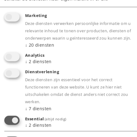
waarop u uw locomotief als machinist kunt besturen.
In een nieuwe reeks artikelen "Rijden zoals een
locbestuurder" wordt dit voor verschillende
Marketing
locomotieven besproken.
Deze diensten verwerken persoonlijke informatie om u
relevante inhoud te tonen over producten, diensten of
Deel 1 Vooruit met de railbus (uit
onderwerpen waarin u geïnteresseerd zou kunnen zijn.
Märklin Magazin 4-5.2020)
↓
20
diensten
Deel 2 Vooruit met de e-loc (uit Märklin
Analytics
Magazin 6.2020)
↓
2
diensten
Deel 3 Vooruit met de stoomloc (uit
Dienstverlening
Märklin Magazin 1.2021)
Deze diensten zijn essentieel voor het correct
functioneren van deze website. U kunt ze hier niet
uitschakelen omdat de dienst anders niet correct zou
werken.
↓
7
diensten
Essential
(altijd nodig)
↓
2
diensten