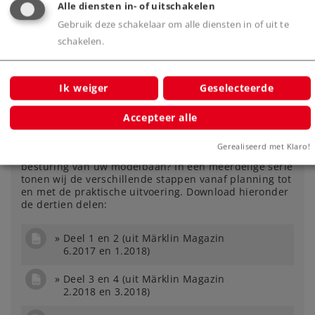
Alle diensten in- of uitschakelen
Gebruik deze schakelaar om alle diensten in of uit te
schakelen.
Ik weiger
Geselecteerde
Accepteer alle
CS3 praktisch toepassen
Gerealiseerd met Klaro!
Hoe gebruikt u het Central Station 3 optimaal voor de
besturing van uw modelbaan? In een meerdelige serie
tonen wij de verschillende stappen vanaf planning tot
en met de praktische uitvoering. Download hieronder
de dertien delen:
Deel 1 en 2 (uit Märklin Magazin
6.2017 en 1.2018)
Deel 3 en 4 (uit Märklin Magazin
2.2018 en 3.2018)