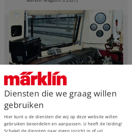
Märklin Magazin 3.2021)
Diensten die we graag willen
gebruiken
Rijden zoals een machinist
Hier kunt u de diensten die wij op deze website willen
gebruiken beoordelen en aanpassen. U heeft de leiding!
Voor uw locomotieven kunt u een virtuele cabine op
het scherm van uw Central Station 3 oproepen,
Schakel de diensten naar eigen inzicht in of uit.