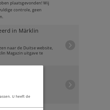
bben plaatsgevonden! Wij
vuldige controle, geen
n.
eerd in Märklin
en naar de Duitse website,
lin Magazin uitgave te
ombouwen van een
assen. U heeft de
bile Station 2