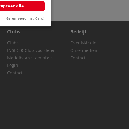
epteer alle
Gerealiseerd met Klaro!
Clubs
Bedrijf
Clubs
Over Märklin
INSIDER Club voordelen
Onze merken
Modelbaan stamtafels
Contact
Login
Contact