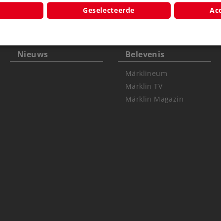
Geselecteerde
Acc
Nieuws
Belevenis
Märklineum
Märklin TV
Märklin Magazin