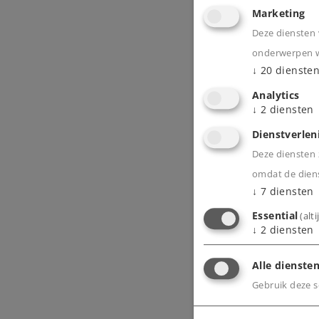
Marketing
Deze diensten 
onderwerpen wa
↓
20
dienste
Analytics
↓
2
diensten
Dienstverlen
Deze diensten z
omdat de diens
↓
7
diensten
Essential
(alt
↓
2
diensten
Alle diensten
Gebruik deze sc