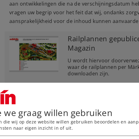
aan ontwikkelingen die na de verschijningsdatum he
vragen uw begrip voor het feit dat wij, ondanks zorg
aansprakelijkheid voor de inhoud kunnen aanvaarde
Railplannen gepublic
Magazin
U wordt hiervoor doorverwez
waar de railplannen per Märk
downloaden zijn.
Artikelen over het 
locomotief
e we graag willen gebruiken
n die wij op deze website willen gebruiken beoordelen en aanp
nsten naar eigen inzicht in of uit.
Artikelen over het Mo