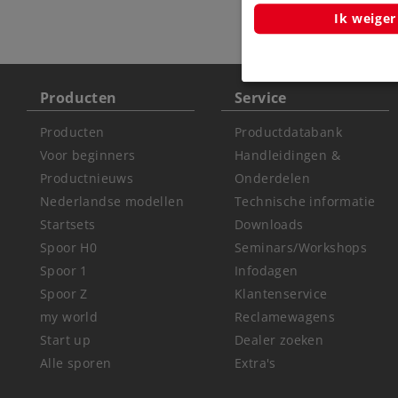
Ik weiger
Producten
Service
Producten
Productdatabank
Voor beginners
Handleidingen &
Productnieuws
Onderdelen
Nederlandse modellen
Technische informatie
Startsets
Downloads
Spoor H0
Seminars/Workshops
Spoor 1
Infodagen
Spoor Z
Klantenservice
my world
Reclamewagens
Start up
Dealer zoeken
Alle sporen
Extra's