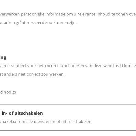
verwerken persoonlijke informatie om u relevante inhoud te tonen ove
arin u geïnteresseerd zou kunnen zijn.
n
Artikelen over het Ce
ing
ijn essentieel voor het correct functioneren van deze website. U kunt z
t anders niet correct zou werken.
Artikelen over de ni
ijd nodig)
 in- of uitschakelen
hakelaar om alle diensten in of uit te schakelen.