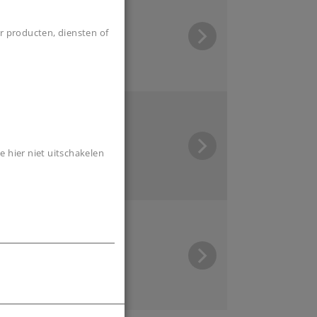
r producten, diensten of
ntral Station 3
e hier niet uitschakelen
euwe H0-seinen