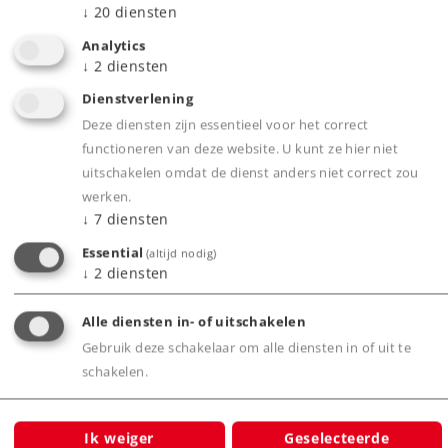
↓
20
diensten
Download PDF-bestand, 37 pagina's, 23 MB
Analytics
↓
2
diensten
Start up catalogus 2019 NL
Dienstverlening
Deze diensten zijn essentieel voor het correct
functioneren van deze website. U kunt ze hier niet
uitschakelen omdat de dienst anders niet correct zou
werken.
↓
7
diensten
Essential
(altijd nodig)
↓
2
diensten
Alle diensten in- of uitschakelen
Gebruik deze schakelaar om alle diensten in of uit te
schakelen.
Ik weiger
Geselecteerde