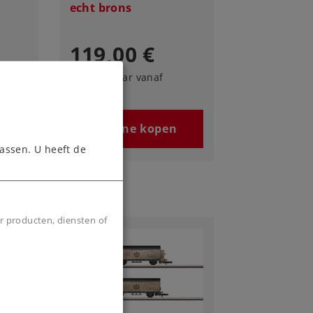
echt brons
119,00 €
Leverbaar vanaf
fabriek.
n
Online kopen
assen. U heeft de
r producten, diensten of