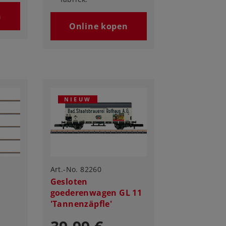
n
Online kopen
NIEUW
Art.-No. 82260
Gesloten
goederenwagen GL 11
'Tannenzäpfle'