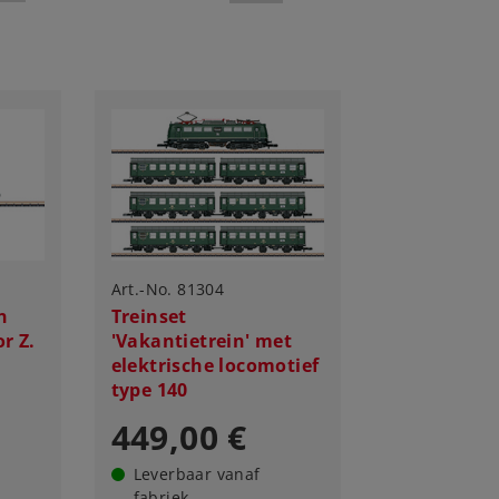
Art.-No. 81304
n
Treinset
r Z.
'Vakantietrein' met
elektrische locomotief
type 140
449,00 €
Leverbaar vanaf
fabriek.