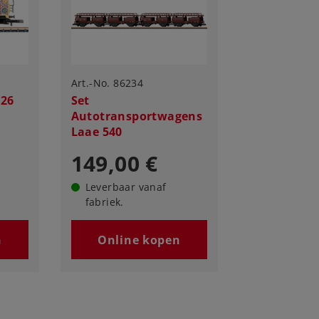
Art.-No. 86234
026
Set
Autotransportwagens
Laae 540
149,00 €
Leverbaar vanaf
fabriek.
n
Online kopen