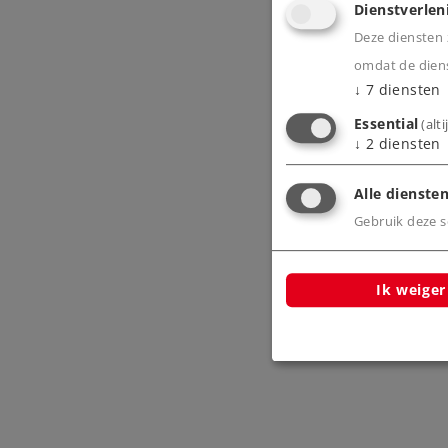
Dienstverlen
Deze diensten z
omdat de diens
↓
7
diensten
Essential
(alt
↓
2
diensten
Alle diensten
Gebruik deze sc
Ik weiger