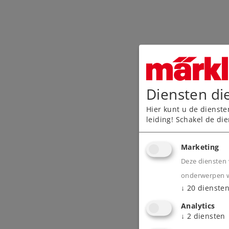
Diensten di
Hier kunt u de dienste
leiding! Schakel de die
Marketing
Deze diensten 
onderwerpen wa
↓
20
dienste
Analytics
↓
2
diensten