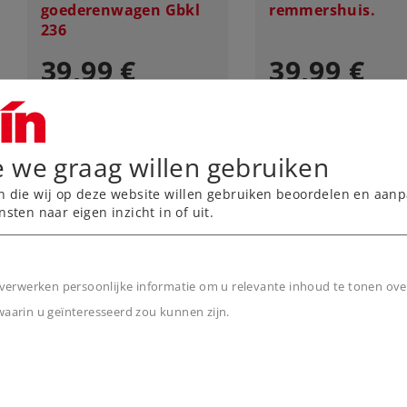
goederenwagen Gbkl
remmershuis.
236
39,99 €
39,99 €
Leverbaar vanaf
Leverbaar vanaf
fabriek.
fabriek.
e we graag willen gebruiken
Online kopen
Online kope
n die wij op deze website willen gebruiken beoordelen en aanp
nsten naar eigen inzicht in of uit.
verwerken persoonlijke informatie om u relevante inhoud te tonen ove
arin u geïnteresseerd zou kunnen zijn.
NIEUW
n