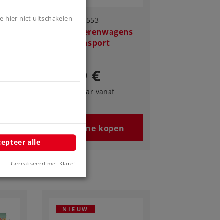
e hier niet uitschakelen
Art.-No. 82553
gons
Set goederenwagens
Sekt Transport
79,99 €
Leverbaar vanaf
fabriek.
n
Online kopen
epteer alle
Gerealiseerd met Klaro!
NIEUW