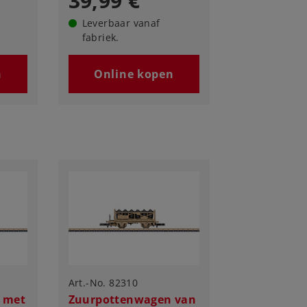
39,99 €
Leverbaar vanaf
fabriek.
n
Online kopen
Art.-No. 82310
 met
Zuurpottenwagen van