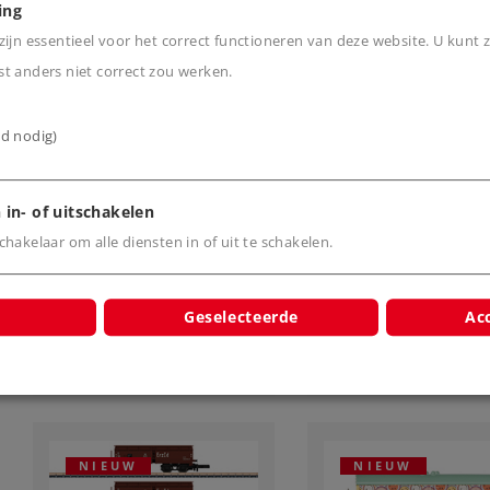
ing
ijn essentieel voor het correct functioneren van deze website. U kunt z
Art.-No. 82524
Art.-No. 82542
Set wagens van de DR
Set hogeboord wa
t anders niet correct zou werken.
VEB Deutzen
Eanos
ijd nodig)
84,99 €
179,00 €
Leverbaar vanaf
Leverbaar vanaf
 in- of uitschakelen
fabriek.
fabriek.
hakelaar om alle diensten in of uit te schakelen.
Online kopen
Online kope
Geselecteerde
Acc
NIEUW
NIEUW