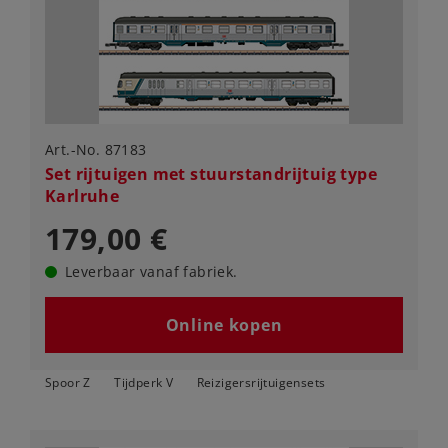
Art.-No. 87183
Set rijtuigen met stuurstandrijtuig type
Karlruhe
179,00 €
Leverbaar vanaf fabriek.
Online kopen
Spoor Z
Tijdperk V
Reizigersrijtuigensets