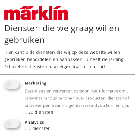
Diensten die we graag willen
gebruiken
Hier kunt u de diensten die wij op deze website willen
gebruiken beoordelen en aanpassen. U heeft de leiding!
Schakel de diensten naar eigen inzicht in of uit.
Art.-No. 87306
Marketing
Set Dubbeldeksrijtuigen 1e klas 'Touristik'
Deze diensten verwerken persoonlijke informatie om u
119,00 €
relevante inhoud te tonen over producten, diensten of
onderwerpen waarin u geïnteresseerd zou kunnen zijn.
Leverbaar vanaf fabriek.
↓
20
diensten
Analytics
Online kopen
↓
2
diensten