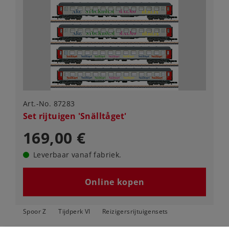
Art.-No. 87283
Set rijtuigen 'Snälltåget'
169,00 €
Leverbaar vanaf fabriek.
Online kopen
Spoor Z
Tijdperk VI
Reizigersrijtuigensets