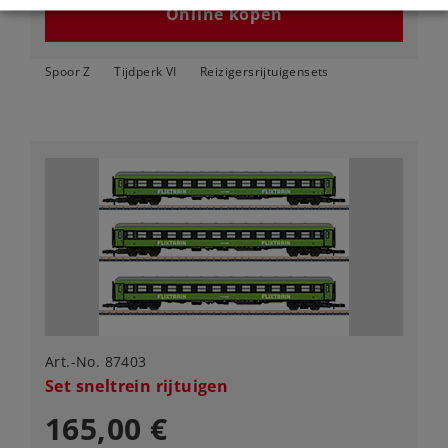
Online kopen
Spoor Z
Tijdperk VI
Reizigersrijtuigensets
Art.-No. 87403
Set sneltrein rijtuigen
165,00 €