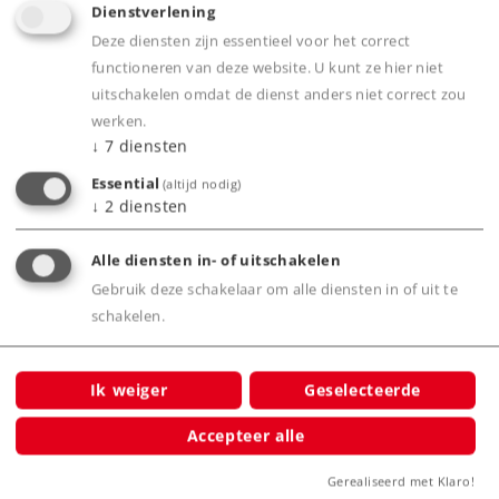
Dienstverlening
Spoor Z
Tijdperk VI
Reizigersrijtuigensets
Deze diensten zijn essentieel voor het correct
functioneren van deze website. U kunt ze hier niet
uitschakelen omdat de dienst anders niet correct zou
werken.
↓
7
diensten
Essential
(altijd nodig)
↓
2
diensten
Alle diensten in- of uitschakelen
Gebruik deze schakelaar om alle diensten in of uit te
schakelen.
Art.-No. 87307
Set Dubbeldeksrijtuigen 2e klas 'Touristik'
Ik weiger
Geselecteerde
159,00 €
Accepteer alle
Leverbaar vanaf fabriek.
Gerealiseerd met Klaro!