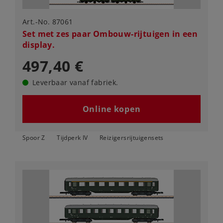
Art.-No. 87061
Set met zes paar Ombouw-rijtuigen in een
display.
497,40 €
Leverbaar vanaf fabriek.
Online kopen
Spoor Z
Tijdperk IV
Reizigersrijtuigensets