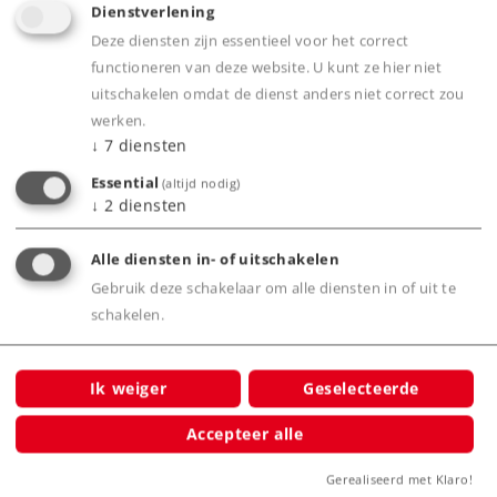
Dienstverlening
Spoor Z
Tijdperk I
Stoomlocomotieven
Deze diensten zijn essentieel voor het correct
functioneren van deze website. U kunt ze hier niet
uitschakelen omdat de dienst anders niet correct zou
werken.
NIEUW
↓
7
diensten
Essential
(altijd nodig)
↓
2
diensten
Alle diensten in- of uitschakelen
Gebruik deze schakelaar om alle diensten in of uit te
schakelen.
Art.-No. 88837
Zware goederenlocomotief type 52 met
Ik weiger
Geselecteerde
kuiptender
299,00 €
Accepteer alle
Nog niet leverbaar.
Gerealiseerd met Klaro!