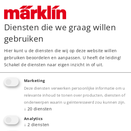
NIEUW
Diensten die we graag willen
gebruiken
Hier kunt u de diensten die wij op deze website willen
gebruiken beoordelen en aanpassen. U heeft de leiding!
Schakel de diensten naar eigen inzicht in of uit.
Art.-No. 88295
Marketing
Stoomlocomotief type Gt 2 x 4/4
Deze diensten verwerken persoonlijke informatie om u
389,00 €
relevante inhoud te tonen over producten, diensten of
onderwerpen waarin u geïnteresseerd zou kunnen zijn.
Nog niet leverbaar.
↓
20
diensten
Analytics
↓
2
diensten