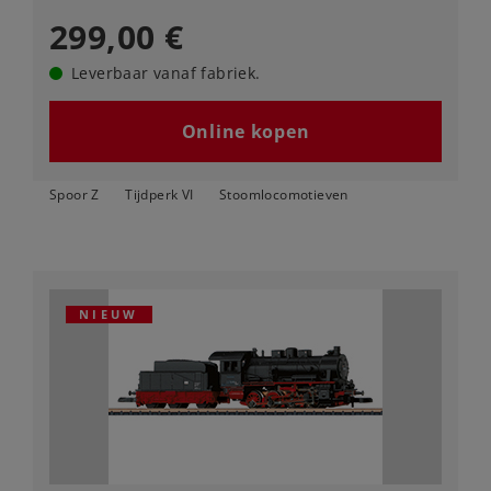
299,00 €
Leverbaar vanaf fabriek.
Online kopen
Spoor Z
Tijdperk VI
Stoomlocomotieven
NIEUW