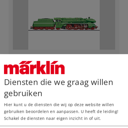
Art.-No. 55128
Stoomlocomotief type 18
3.990,00 €
Diensten die we graag willen
Leverbaar vanaf fabriek.
gebruiken
Online kopen
Hier kunt u de diensten die wij op deze website willen
gebruiken beoordelen en aanpassen. U heeft de leiding!
Spoor 1
Tijdperk III
Stoomlocomotieven
Schakel de diensten naar eigen inzicht in of uit.