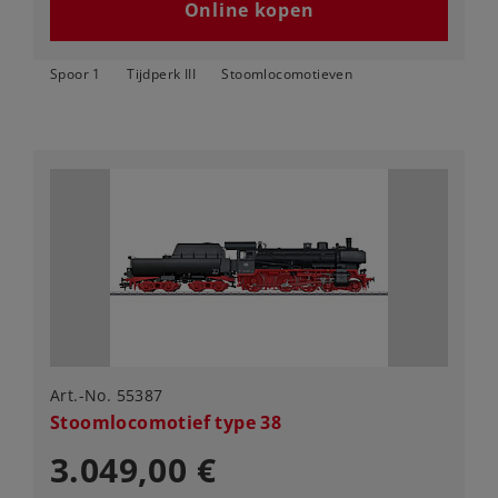
Online kopen
Spoor 1
Tijdperk III
Stoomlocomotieven
Art.-No. 55387
Stoomlocomotief type 38
3.049,00 €