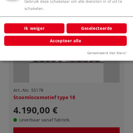
Gebruik deze schakelaar om alle diensten in of uit te
Spoor 1
Tijdperk II
Stoomlocomotieven
schakelen.
Ik weiger
Geselecteerde
Accepteer alle
Gerealiseerd met Klaro!
Art.-No. 55178
Stoomlocomotief type 18
4.190,00 €
Leverbaar vanaf fabriek.