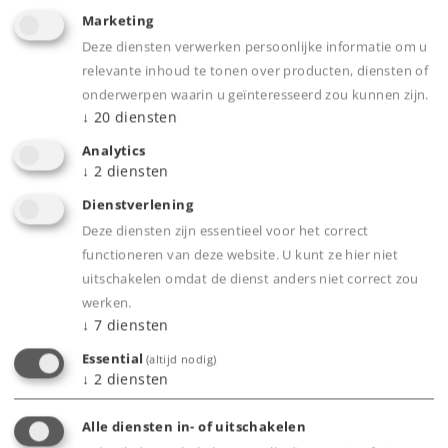
Marketing
Deze diensten verwerken persoonlijke informatie om u
relevante inhoud te tonen over producten, diensten of
onderwerpen waarin u geïnteresseerd zou kunnen zijn.
↓
20
diensten
Analytics
↓
2
diensten
Dienstverlening
Deze diensten zijn essentieel voor het correct
Art.-No. 55166
functioneren van deze website. U kunt ze hier niet
Stoomlocomotief type 15
uitschakelen omdat de dienst anders niet correct zou
werken.
3.790,00 €
↓
7
diensten
Leverbaar vanaf fabriek.
Essential
(altijd nodig)
↓
2
diensten
Online kopen
Alle diensten in- of uitschakelen