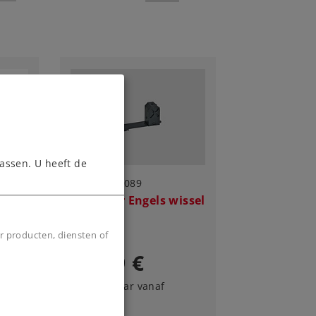
assen. U heeft de
Art.-No. 59089
Sein voor Engels wissel
r producten, diensten of
39,99 €
Leverbaar vanaf
fabriek.