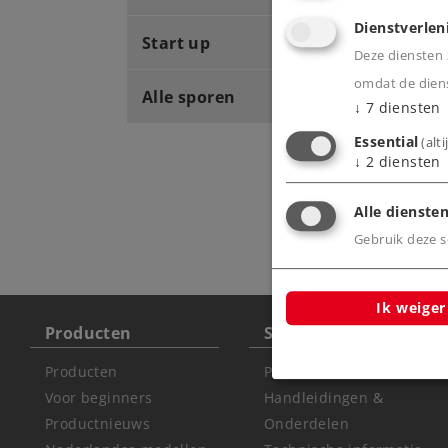
Dienstverlen
Start up
Deze diensten z
omdat de diens
Alle sporen
↓
7
diensten
Essential
(alt
↓
2
diensten
Alle diensten
Gebruik deze sc
Ik weiger
Producten
Service
Producten
Productdatabank
Voor beginners
Handleidingen &
Productnieuws
Onderdelen