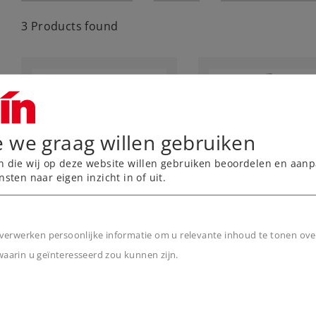
3 Products found
e we graag willen gebruiken
n die wij op deze website willen gebruiken beoordelen en aanp
nsten naar eigen inzicht in of uit.
Art.-No. 56135
Art.-No. 56136
Lichthoofdsein
Lichthoofd- en
Lichtvoorsein
verwerken persoonlijke informatie om u relevante inhoud te tonen ove
44,99 €
109,00 €
arin u geïnteresseerd zou kunnen zijn.
n
Leverbaar vanaf
Leverbaar vanaf
fabriek.
fabriek.