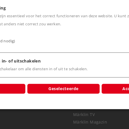
ing
Online kopen
Online kope
ijn essentieel voor het correct functioneren van deze website. U kunt z
t anders niet correct zou werken.
ijd nodig)
 in- of uitschakelen
hakelaar om alle diensten in of uit te schakelen.
Geselecteerde
Acc
Nieuws
Belevenis
Märklineum
Märklin TV
Märklin Magazin