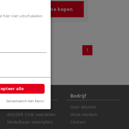
n
Online kopen
e hier niet uitschakelen
1
epteer alle
Clubs
Bedrijf
Gerealiseerd met Klaro!
Clubs
Over Märklin
INSIDER Club voordelen
Onze merken
Modelbaan stamtafels
Contact