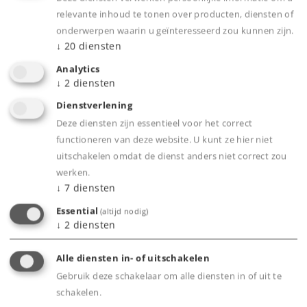
relevante inhoud te tonen over producten, diensten of
onderwerpen waarin u geïnteresseerd zou kunnen zijn.
↓
20
diensten
Productinfo
Analytics
↓
2
diensten
Dienstverlening
Bijbehorende producten
Deze diensten zijn essentieel voor het correct
functioneren van deze website. U kunt ze hier niet
uitschakelen omdat de dienst anders niet correct zou
werken.
↓
7
diensten
Essential
(altijd nodig)
↓
2
diensten
Alle diensten in- of uitschakelen
Gebruik deze schakelaar om alle diensten in of uit te
schakelen.
Universeel schakelaar (relais)