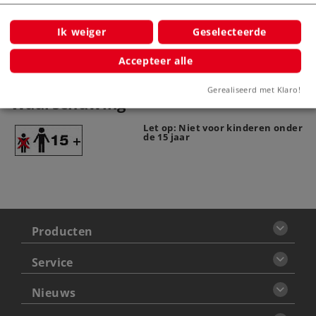
7244
Ik weiger
Geselecteerde
Accepteer alle
Gerealiseerd met Klaro!
Waarschuwing
Let op: Niet voor kinderen onder
de 15 jaar
Producten
Service
Nieuws