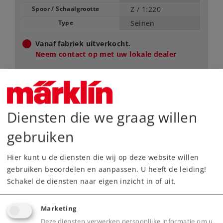
Spoor / Schaalgrootte
Z /
1:220
Type
Seinen
Vanaf fabriek uitverkocht.
Neem contact op met uw lokale dealer
Dealer zoeken
Downloads
Diensten die we graag willen
gebruiken
Hier kunt u de diensten die wij op deze website willen
gebruiken beoordelen en aanpassen. U heeft de leiding!
Schakel de diensten naar eigen inzicht in of uit.
Marketing
Product
Deze diensten verwerken persoonlijke informatie om u