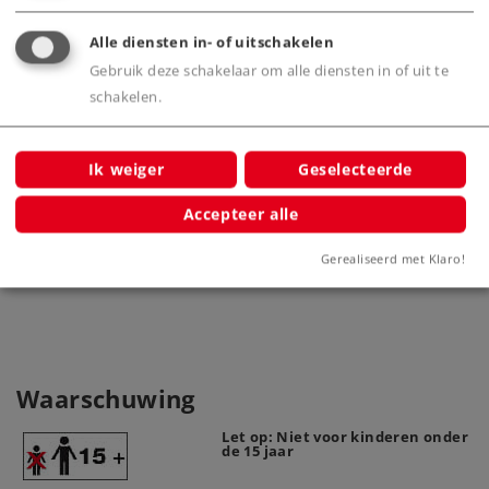
Alle diensten in- of uitschakelen
Gebruik deze schakelaar om alle diensten in of uit te
schakelen.
Ik weiger
Geselecteerde
Märklin K-rail Schakelrail recht
S
Accepteer alle
lengte 90 mm
2299
Gerealiseerd met Klaro!
Waarschuwing
Let op: Niet voor kinderen onder
de 15 jaar