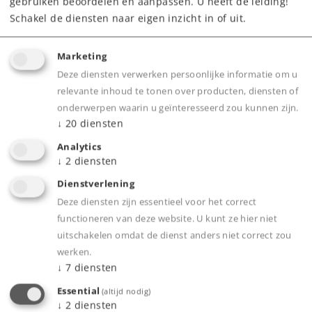
gebruiken beoordelen en aanpassen. U heeft de leiding!
Schakel de diensten naar eigen inzicht in of uit.
Marketing
Deze diensten verwerken persoonlijke informatie om u
relevante inhoud te tonen over producten, diensten of
onderwerpen waarin u geïnteresseerd zou kunnen zijn.
Product
↓
20
diensten
Analytics
↓
2
diensten
Productinfo
Dienstverlening
Deze diensten zijn essentieel voor het correct
functioneren van deze website. U kunt ze hier niet
uitschakelen omdat de dienst anders niet correct zou
werken.
Bijbehorende producten
↓
7
diensten
Essential
(altijd nodig)
↓
2
diensten