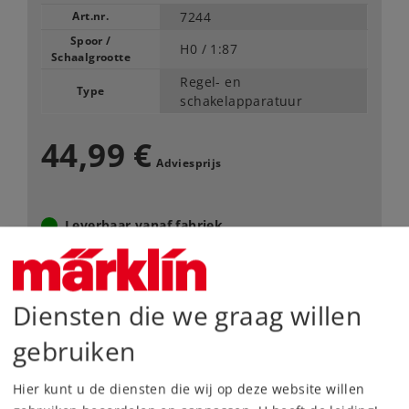
Art.nr.
7244
Spoor /
H0 /
1:87
Schaalgrootte
Regel- en
Type
schakelapparatuur
44,99 €
Adviesprijs
Leverbaar vanaf fabriek.
Webwinkel
Diensten die we graag willen
Dealer zoeken
gebruiken
Downloads
Hier kunt u de diensten die wij op deze website willen