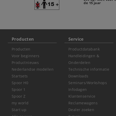
de 15 jaar
Producten
Service
Producten
Productdatabank
Voor beginners
Handleidingen &
Productnieuws
Onderdelen
Nederlandse modellen
Technische informatie
Startsets
Downloads
Spoor H0
Seminars/Workshops
Spoor 1
Infodagen
Spoor Z
Klantenservice
my world
Reclamewagens
Start up
Dealer zoeken