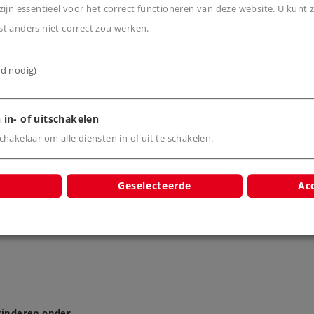
ijn essentieel voor het correct functioneren van deze website. U kunt z
cten
t anders niet correct zou werken.
ijd nodig)
 in- of uitschakelen
hakelaar om alle diensten in of uit te schakelen.
-voorsein
Licht-inrijsein
Licht-uit
9390
89392
893
Geselecteerde
Acc
 kinderen onder