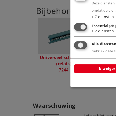
Deze diensten z
Bijbehorende produ
omdat de diens
↓
7
diensten
Essential
(alt
↓
2
diensten
Alle diensten
Gebruik deze sc
Universeel schakelaar
Licht
(relais)
8
Ik weiger
7244
Waarschuwing
Let op: Niet voor