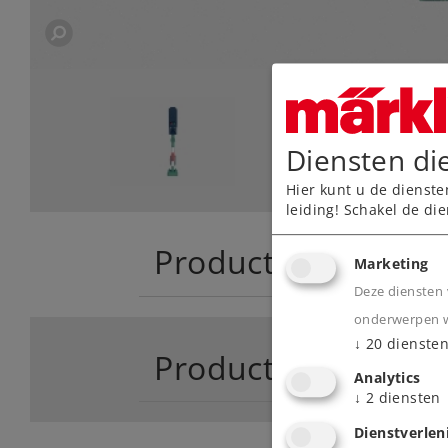
Diensten di
Hier kunt u de dienste
leiding! Schakel de die
Product
Marketing
Deze diensten 
onderwerpen wa
↓
20
dienste
Productinfo
Analytics
↓
2
diensten
Dienstverlen