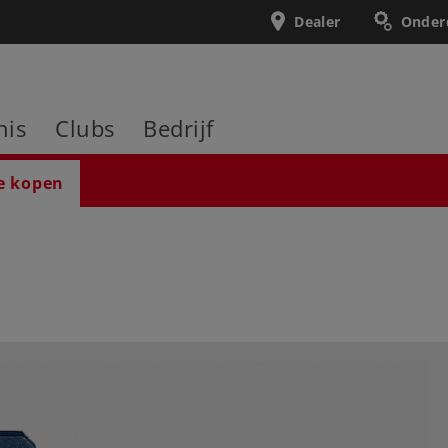
Dealer
Onder
nis
Clubs
Bedrijf
e kopen