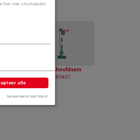
e hier niet uitschakelen
rijsein
Armhoofdsein
93
89401
epteer alle
Gerealiseerd met Klaro!