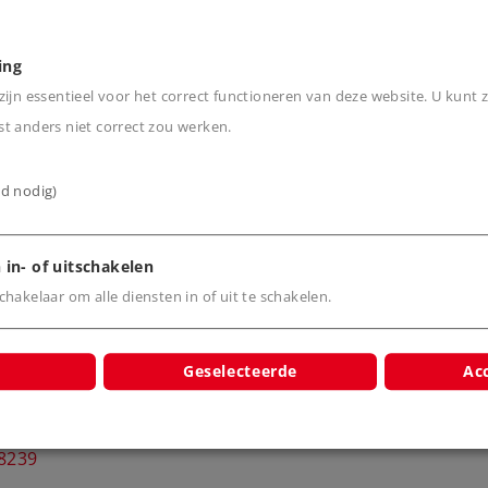
ing
ijn essentieel voor het correct functioneren van deze website. U kunt z
t anders niet correct zou werken.
ijd nodig)
cten
 in- of uitschakelen
hakelaar om alle diensten in of uit te schakelen.
Geselecteerde
Acc
he lokomotief
pe 193
8239