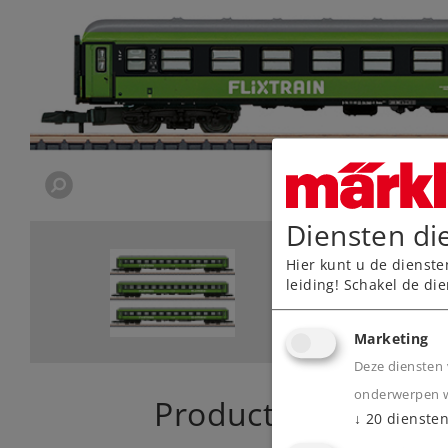
Diensten di
Hier kunt u de dienste
leiding! Schakel de die
Marketing
Deze diensten 
onderwerpen wa
Product
↓
20
dienste