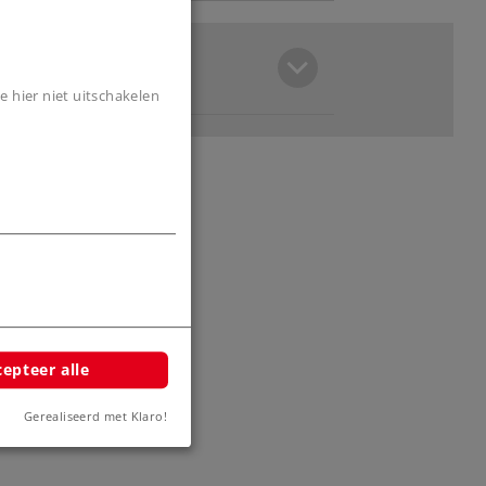
e hier niet uitschakelen
epteer alle
Gerealiseerd met Klaro!