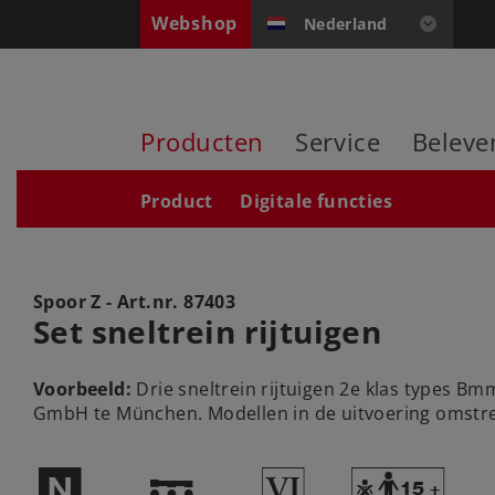
Webshop
Nederland
Producten
Service
Beleve
Product
Digitale functies
Spoor Z - Art.nr.
87403
Set sneltrein rijtuigen
Voorbeeld:
Drie sneltrein rijtuigen 2e klas types Bm
GmbH te München. Modellen in de uitvoering omstre
$
!
8
Y