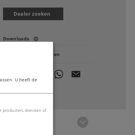
Dealer zoeken
Downloads
Onderdelen bestellen
assen. U heeft de
r producten, diensten of