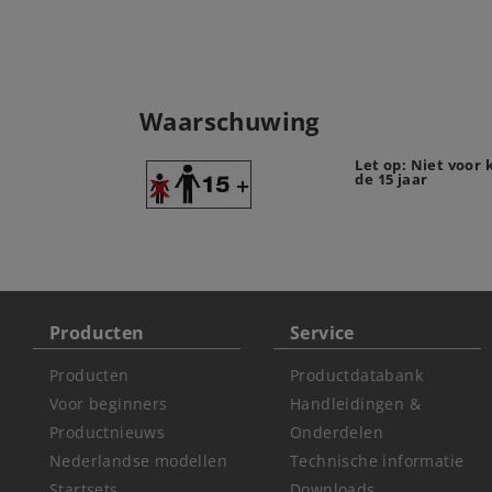
Waarschuwing
Let op: Niet voor
de 15 jaar
Producten
Service
Producten
Productdatabank
Voor beginners
Handleidingen &
Productnieuws
Onderdelen
Nederlandse modellen
Technische informatie
Startsets
Downloads