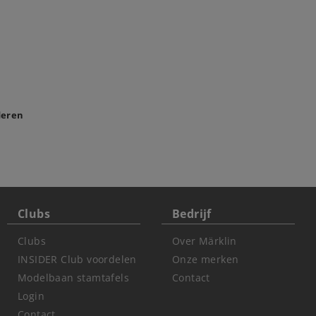
deren
Clubs
Bedrijf
Clubs
Over Märklin
INSIDER Club voordelen
Onze merken
Modelbaan stamtafels
Contact
Login
Contact