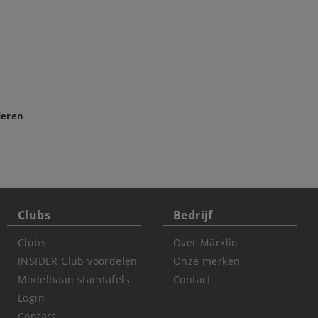
deren
Clubs
Bedrijf
Clubs
Over Märklin
INSIDER Club voordelen
Onze merken
Modelbaan stamtafels
Contact
Login
Contact