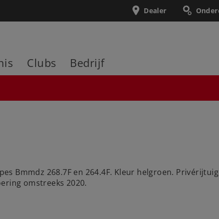
Dealer
Onder
nis
Clubs
Bedrijf
 types Bmmdz 268.7F en 264.4F. Kleur helgroen. Privérijt
oering omstreeks 2020.