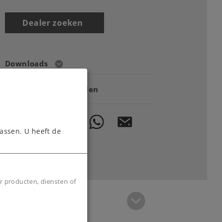
Dealer zoeken
Downloads
Onderdelen bestellen
assen. U heeft de
r producten, diensten of