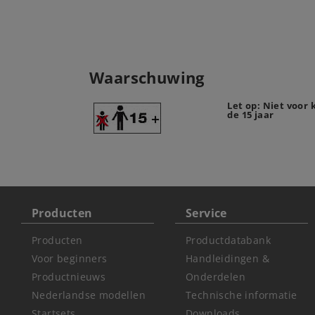
Waarschuwing
Let op: Niet voor
de 15 jaar
Producten
Service
Producten
Productdatabank
Voor beginners
Handleidingen &
Productnieuws
Onderdelen
Nederlandse modellen
Technische informatie
Startsets
Downloads