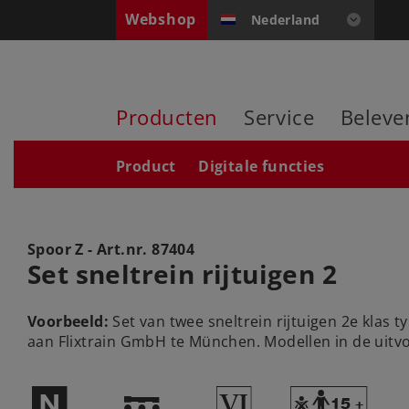
Webshop
Nederland
Producten
Service
Beleve
Product
Digitale functies
Spoor Z - Art.nr.
87404
Set sneltrein rijtuigen 2
Voorbeeld:
Set van twee sneltrein rijtuigen 2e klas
aan Flixtrain GmbH te München. Modellen in de uitv
$
!
8
Y