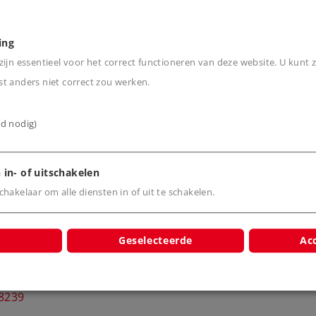
ing
ijn essentieel voor het correct functioneren van deze website. U kunt z
t anders niet correct zou werken.
ijd nodig)
cten
 in- of uitschakelen
hakelaar om alle diensten in of uit te schakelen.
Geselecteerde
Acc
he lokomotief
pe 193
8239