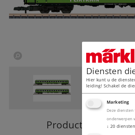
Diensten di
Hier kunt u de dienste
leiding! Schakel de die
Marketing
Deze diensten 
onderwerpen wa
Product
↓
20
dienste