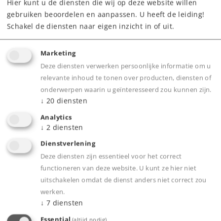
Hier kunt u de diensten die wij op deze website willen
Downloads
gebruiken beoordelen en aanpassen. U heeft de leiding!
Schakel de diensten naar eigen inzicht in of uit.
Marketing
Deze diensten verwerken persoonlijke informatie om u
relevante inhoud te tonen over producten, diensten of
onderwerpen waarin u geïnteresseerd zou kunnen zijn.
↓
20
diensten
Product
Analytics
↓
2
diensten
Dienstverlening
Deze diensten zijn essentieel voor het correct
Productinfo
functioneren van deze website. U kunt ze hier niet
uitschakelen omdat de dienst anders niet correct zou
werken.
↓
7
diensten
Bijbehorende producten
Essential
(altijd nodig)