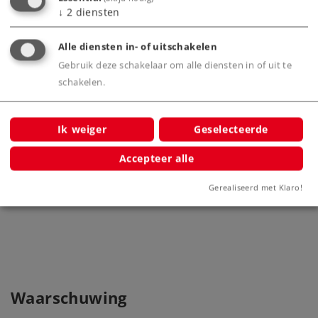
↓
2
diensten
Alle diensten in- of uitschakelen
Gebruik deze schakelaar om alle diensten in of uit te
schakelen.
Ik weiger
Geselecteerde
Accepteer alle
Uitbreidingsset E met handwissels
Uitbr
8190
Gerealiseerd met Klaro!
Waarschuwing