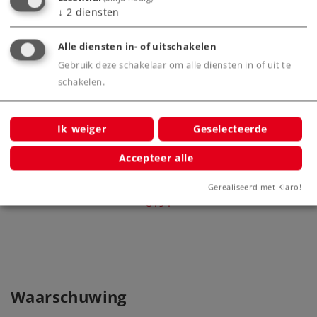
↓
2
diensten
+ E
Alle diensten in- of uitschakelen
Gebruik deze schakelaar om alle diensten in of uit te
schakelen.
Ik weiger
Geselecteerde
Accepteer alle
Uitbreidingsset E met elektrische
wissels
Gerealiseerd met Klaro!
8191
Waarschuwing