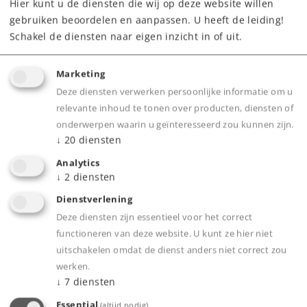
Hier kunt u de diensten die wij op deze website willen
Downloads
gebruiken beoordelen en aanpassen. U heeft de leiding!
Schakel de diensten naar eigen inzicht in of uit.
Marketing
Deze diensten verwerken persoonlijke informatie om u
relevante inhoud te tonen over producten, diensten of
onderwerpen waarin u geïnteresseerd zou kunnen zijn.
↓
20
diensten
Product
Analytics
↓
2
diensten
Dienstverlening
Deze diensten zijn essentieel voor het correct
Productinfo
functioneren van deze website. U kunt ze hier niet
uitschakelen omdat de dienst anders niet correct zou
werken.
↓
7
diensten
Bijbehorende producten
Essential
(altijd nodig)