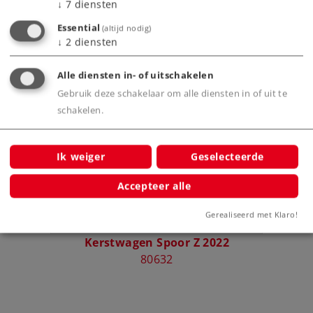
↓
7
diensten
Essential
(altijd nodig)
↓
2
diensten
Bijbehorende producten
Alle diensten in- of uitschakelen
Gebruik deze schakelaar om alle diensten in of uit te
24
schakelen.
Ik weiger
Geselecteerde
Accepteer alle
Gerealiseerd met Klaro!
Kerstwagen Spoor Z 2022
K
80632