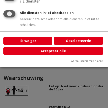
↓
2
diensten
Alle diensten in- of uitschakelen
Gebruik deze schakelaar om alle diensten in of uit te
schakelen.
Startset Kerstmis,
S
stoomgoederentrein met railovaal.
Ik weiger
Geselecteerde
81845
Accepteer alle
Gerealiseerd met Klaro!
Waarschuwing
Let op: Niet voor kinderen onder
de 15 jaar
Warning USA