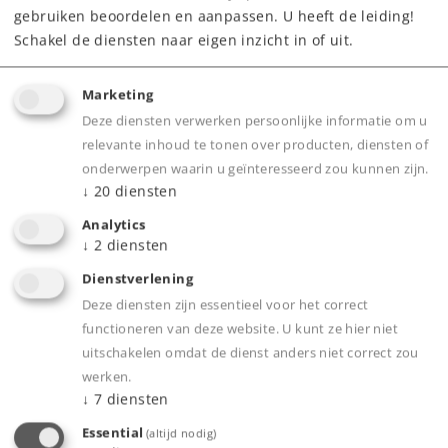
gebruiken beoordelen en aanpassen. U heeft de leiding!
Schakel de diensten naar eigen inzicht in of uit.
Marketing
Deze diensten verwerken persoonlijke informatie om u
Product
relevante inhoud te tonen over producten, diensten of
onderwerpen waarin u geïnteresseerd zou kunnen zijn.
↓
20
diensten
Productinfo
Analytics
↓
2
diensten
Dienstverlening
Deze diensten zijn essentieel voor het correct
functioneren van deze website. U kunt ze hier niet
Bijbehorende producten
uitschakelen omdat de dienst anders niet correct zou
werken.
50
↓
7
diensten
Essential
(altijd nodig)