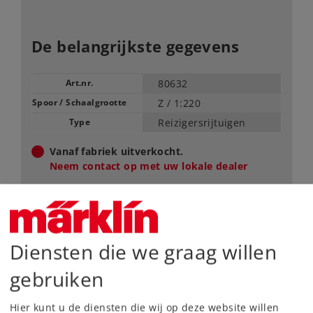
De belangrijkste gegevens
Art.nr.
80632
Spoor / Schaalgrootte
Z /
1:220
Type
Reizigersrijtuigen
Vanaf fabriek uitverkocht.
Neem contact op met uw lokale dealer
Dealer zoeken
Downloads
Diensten die we graag willen
gebruiken
Onderdelen bestellen
Hier kunt u de diensten die wij op deze website willen