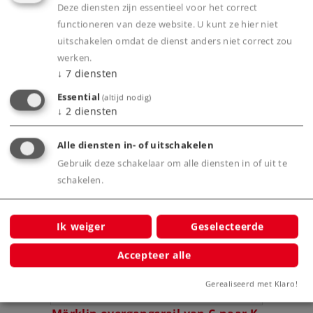
Deze diensten zijn essentieel voor het correct
functioneren van deze website. U kunt ze hier niet
uitschakelen omdat de dienst anders niet correct zou
Productinfo
werken.
↓
7
diensten
Essential
(altijd nodig)
↓
2
diensten
Bijbehorende producten
Alle diensten in- of uitschakelen
Gebruik deze schakelaar om alle diensten in of uit te
schakelen.
jven
Ik weiger
Geselecteerde
Accepteer alle
Gerealiseerd met Klaro!