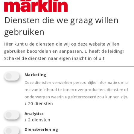
Dealer zoeken
Diensten die we graag willen
Downloads
gebruiken
Hier kunt u de diensten die wij op deze website willen
gebruiken beoordelen en aanpassen. U heeft de leiding!
Schakel de diensten naar eigen inzicht in of uit.
Marketing
Deze diensten verwerken persoonlijke informatie om u
Highlights
relevante inhoud te tonen over producten, diensten of
onderwerpen waarin u geïnteresseerd zou kunnen zijn.
Ook geschikt voor tweerail systemen.
↓
20
diensten
Met automatisch sluitende deuren.
Analytics
↓
2
diensten
Dienstverlening
Product