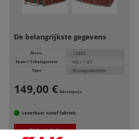
De belangrijkste gegevens
Art.nr.
72887
Spoor / Schaalgrootte
H0 /
1:87
Type
Bouwpakketten
149,00 €
Adviesprijs
Leverbaar vanaf fabriek.
Webwinkel