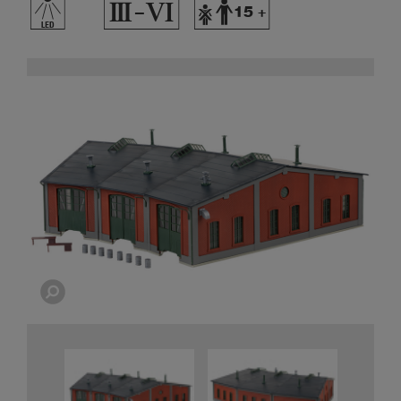
,
<
Y