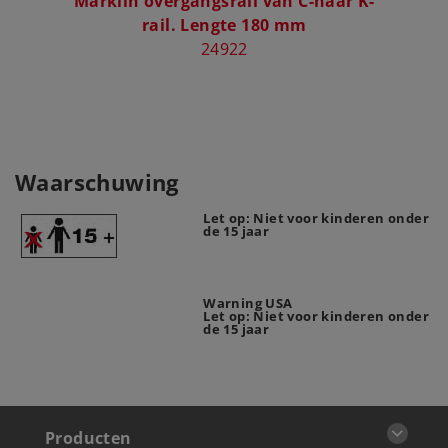
Märklin overgangsrail van C-naar K-
Märkl
rail. Lengte 180 mm
24922
Waarschuwing
Let op: Niet voor kinderen onder
de 15 jaar
Warning USA
Let op: Niet voor kinderen onder
de 15 jaar
Producten