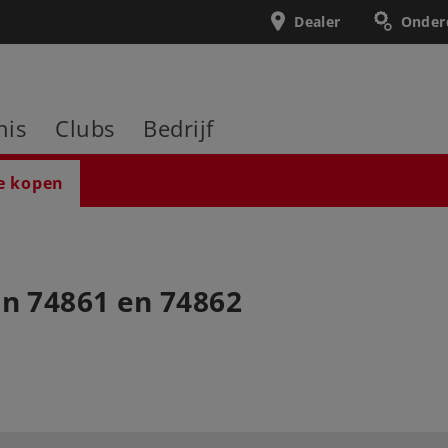
Dealer
Onder
nis
Clubs
Bedrijf
e kopen
en 74861 en 74862