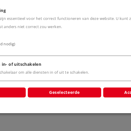
ing
ijn essentieel voor het correct functioneren van deze website. U kunt z
t anders niet correct zou werken.
cten
ijd nodig)
 in- of uitschakelen
hakelaar om alle diensten in of uit te schakelen.
Geselecteerde
Acc
draaischijf
C-rail draaischijf
4861
74862