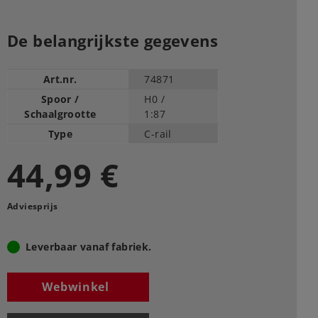
De belangrijkste gegevens
Art.nr.
74871
Spoor /
H0 /
Schaalgrootte
1:87
Type
C-rail
44,99 €
Adviesprijs
Leverbaar vanaf fabriek.
Webwinkel