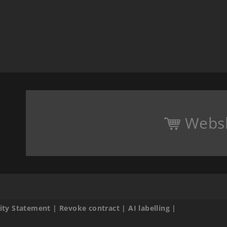
Webs
lity Statement
|
Revoke contract
|
AI labelling
|