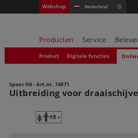
Webshop
Nederland
Producten
Service
Beleve
Product
Digitale functies
Onlin
Spoor H0 - Art.nr.
74871
Uitbreiding voor draaischijv
Y