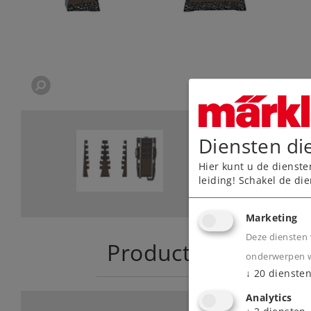
Diensten di
Hier kunt u de dienste
leiding! Schakel de die
Marketing
Deze diensten 
Product
onderwerpen wa
↓
20
dienste
Analytics