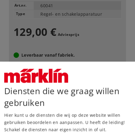
Art.nr.
60041
Type
Regel- en schakelapparatuur
129,00 €
Adviesprijs
Leverbaar vanaf fabriek.
Webwinkel
Diensten die we graag willen
Dealer zoeken
gebruiken
Downloads
Hier kunt u de diensten die wij op deze website willen
gebruiken beoordelen en aanpassen. U heeft de leiding!
Schakel de diensten naar eigen inzicht in of uit.