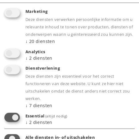
Marketing
Deze diensten verwerken persoonlijke informatie om u
relevante inhoud te tonen over producten, diensten of
Product
onderwerpen waarin u geïnteresseerd zou kunnen zijn.
↓
20
diensten
Analytics
↓
2
diensten
Productinfo
Dienstverlening
Deze diensten zijn essentieel voor het correct
functioneren van deze website. U kunt ze hier niet
uitschakelen omdat de dienst anders niet correct zou
Bijbehorende producten
werken.
↓
7
diensten
Essential
(altijd nodig)
↓
2
diensten
Alle diensten in- of uitschakelen